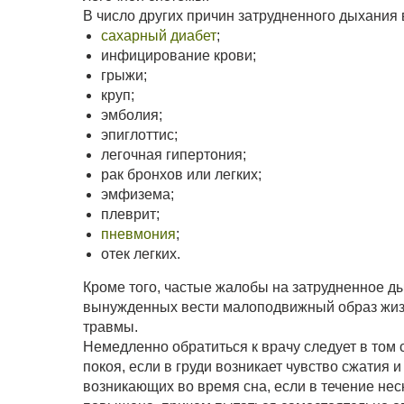
В число других причин затрудненного дыхания
сахарный диабет
;
инфицирование крови;
грыжи;
круп;
эмболия;
эпиглоттис;
легочная гипертония;
рак бронхов или легких;
эмфизема;
плеврит;
пневмония
;
отек легких.
Кроме того, частые жалобы на затрудненное д
вынужденных вести малоподвижный образ жизн
травмы.
Немедленно обратиться к врачу следует в том 
покоя, если в груди возникает чувство сжатия 
возникающих во время сна, если в течение нес