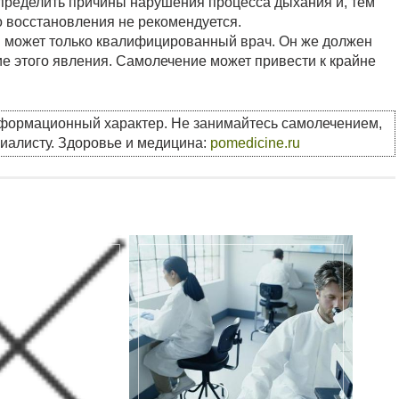
пределить причины нарушения процесса дыхания и, тем
о восстановления не рекомендуется.
я может только квалифицированный врач. Он же должен
ие этого явления. Самолечение может привести к крайне
!
нформационный характер. Не занимайтесь самолечением,
циалисту. Здоровье и медицина:
pomedicine.ru