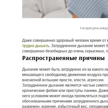
Сегодня речь пойде
Даже совершенно здоровый человек время от в
трудно дышать
. Затрудненное дыхание может 
совершенно безобидных до очень серьезных, 
Распространенные причины
Дыхание может быть затруднено из-за какого-л
мешающего свободному движению воздуха при 
внезапной вспышке ярости, злости, агрессии.
Затрудненное дыхание является частью симпто
хронические фобии или приступы паники. Даж
него условиям может иногда проявляться под
обоснованными причинами затрудненного дыха
разрежен, курение, избыточный вес, гиподинам