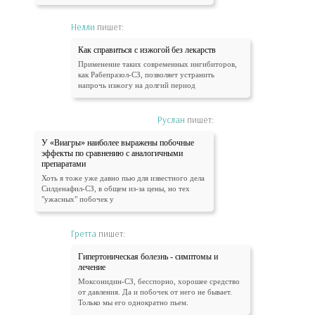
Нелли
пишет:
Как справиться с изжогой без лекарств
Применение таких современных ингибиторов,
как Рабепразол-СЗ, позволяет устранить
напрочь изжогу на долгий период
Руслан
пишет:
У «Виагры» наиболее выражены побочные
эффекты по сравнению с аналогичными
препаратами
Хоть я тоже уже давно пью для известного дела
Силденафил-СЗ, в общем из-за цены, но тех
"ужасных" побочек у
Гретта
пишет:
Гипертоническая болезнь - симптомы и
лечение
Моксонидин-СЗ, бесспорно, хорошее средство
от давления. Да и побочек от него не бывает.
Только мы его однократно пьем.