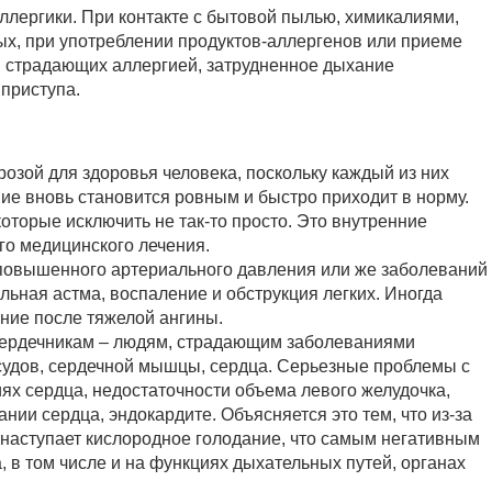
лергики. При контакте с бытовой пылью, химикалиями,
х, при употреблении продуктов-аллергенов или приеме
, страдающих аллергией, затрудненное дыхание
 приступа.
зой для здоровья человека, поскольку каждый из них
ние вновь становится ровным и быстро приходит в норму.
которые исключить не так-то просто. Это внутренние
го медицинского лечения.
повышенного артериального давления или же заболеваний
альная астма, воспаление и обструкция легких. Иногда
ние после тяжелой ангины.
сердечникам – людям, страдающим заболеваниями
судов, сердечной мышцы, сердца. Серьезные проблемы с
х сердца, недостаточности объема левого желудочка,
ии сердца, эндокардите. Объясняется это тем, что из-за
аступает кислородное голодание, что самым негативным
, в том числе и на функциях дыхательных путей, органах