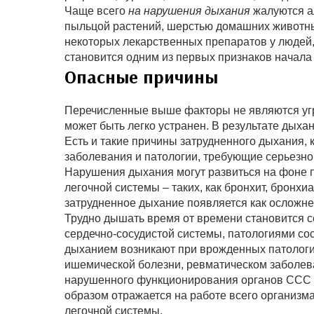
Чаще всего
на нарушения дыхания
жалуются ал
пыльцой растений, шерстью домашних животны
некоторых лекарственных препаратов у людей
становится одним из первых признаков начала
Опасные причины
Перечисленные выше факторы не являются угро
может быть легко устранен. В результате дыха
Есть и такие причины затрудненного дыхания, 
заболевания и патологии, требующие серьезно
Нарушения дыхания могут развиться на фоне 
легочной системы – таких, как бронхит, бронхи
затрудненное дыхание появляется как осложне
Трудно дышать время от времени становится 
сердечно-сосудистой системы, патологиями со
дыханием возникают при врожденных патология
ишемической болезни, ревматическом заболеван
нарушенного функционирования органов ССС н
образом отражается на работе всего организма
легочной системы.