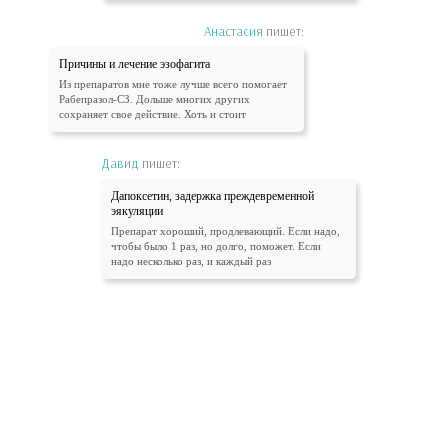
Анастасия
пишет:
Причины и лечение эзофагита
Из препаратов мне тоже лучше всего помогает
Рабепразол-СЗ. Дольше многих других
сохраняет свое действие. Хоть и стоит
Давид
пишет:
Дапоксетин, задержка преждевременной
эякуляции
Препарат хороший, продлевающий. Если надо,
чтобы было 1 раз, но долго, поможет. Если
надо несколько раз, и каждый раз