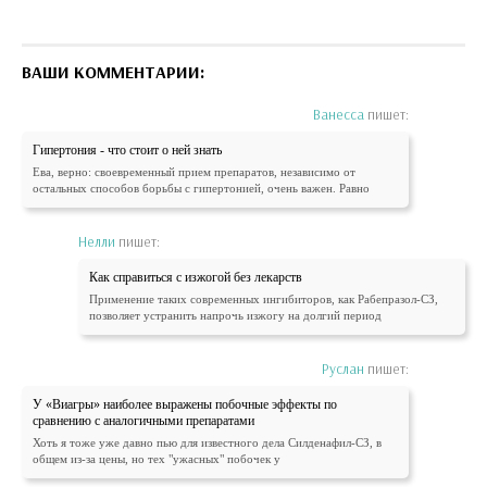
ВАШИ КОММЕНТАРИИ:
Ванесса
пишет:
Гипертония - что стоит о ней знать
Ева, верно: своевременный прием препаратов, независимо от
остальных способов борьбы с гипертонией, очень важен. Равно
Нелли
пишет:
Как справиться с изжогой без лекарств
Применение таких современных ингибиторов, как Рабепразол-СЗ,
позволяет устранить напрочь изжогу на долгий период
Руслан
пишет:
У «Виагры» наиболее выражены побочные эффекты по
сравнению с аналогичными препаратами
Хоть я тоже уже давно пью для известного дела Силденафил-СЗ, в
общем из-за цены, но тех "ужасных" побочек у