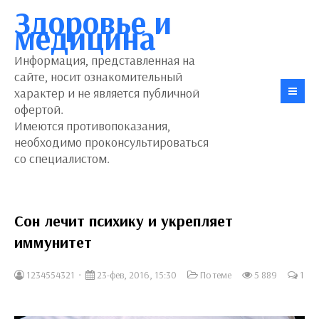
Здоровье и
медицина
Информация, представленная на
сайте, носит ознакомительный
характер и не является публичной
офертой.
Имеются противопоказания,
необходимо проконсультироваться
со специалистом.
Сон лечит психику и укрепляет
иммунитет
1234554321
23-фев, 2016, 15:30
По теме
5 889
1