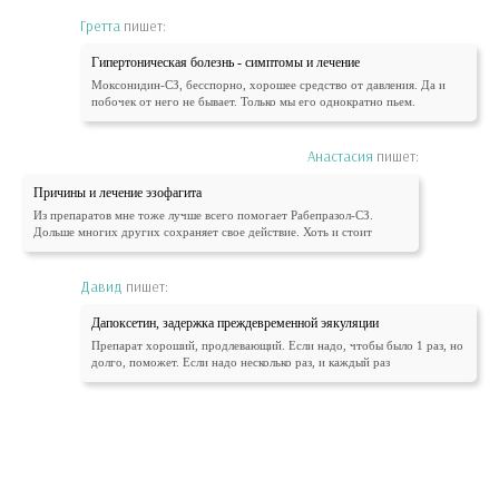
Гретта
пишет:
Гипертоническая болезнь - симптомы и лечение
Моксонидин-СЗ, бесспорно, хорошее средство от давления. Да и
побочек от него не бывает. Только мы его однократно пьем.
Анастасия
пишет:
Причины и лечение эзофагита
Из препаратов мне тоже лучше всего помогает Рабепразол-СЗ.
Дольше многих других сохраняет свое действие. Хоть и стоит
Давид
пишет:
Дапоксетин, задержка преждевременной эякуляции
Препарат хороший, продлевающий. Если надо, чтобы было 1 раз, но
долго, поможет. Если надо несколько раз, и каждый раз