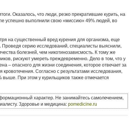
оги. Оказалось, что люди, резко прекратившие курить, на
ппе успешно выполнили свою «миссию» 49% людей, во
отря на существенный вред курения для организма, еще
. Проведя серию исследований, специалисты выяснили,
ичества болезней, чем никотинозависмость. К тому же
ников, рискуют умереть преждевременно. Дело в том, что у
на – опасного для жизни соединения, которое отвечает за
я кровотечения. Согласно с результатами исследования,
20% выше. При этом у курильщиков также отмечается
нформационный характер. Не занимайтесь самолечением,
циалисту. Здоровье и медицина:
pomedicine.ru