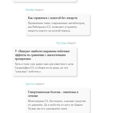
Нелли
пишет:
Как справиться с изжогой без лекарств
Применение таких современных ингибиторов,
как Рабепразол-СЗ, позволяет устранить
напрочь изжогу на долгий период
Руслан
пишет:
У «Виагры» наиболее выражены побочные
эффекты по сравнению с аналогичными
препаратами
Хоть я тоже уже давно пью для известного дела
Силденафил-СЗ, в общем из-за цены, но тех
"ужасных" побочек у
Гретта
пишет:
Гипертоническая болезнь - симптомы и
лечение
Моксонидин-СЗ, бесспорно, хорошее средство
от давления. Да и побочек от него не бывает.
Только мы его однократно пьем.