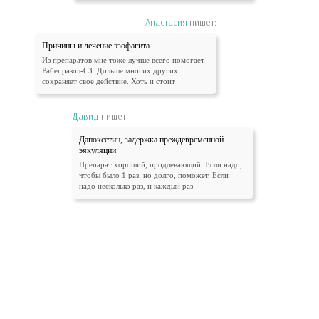
Анастасия
пишет:
Причины и лечение эзофагита
Из препаратов мне тоже лучше всего помогает
Рабепразол-СЗ. Дольше многих других
сохраняет свое действие. Хоть и стоит
Давид
пишет:
Дапоксетин, задержка преждевременной
эякуляции
Препарат хороший, продлевающий. Если надо,
чтобы было 1 раз, но долго, поможет. Если
надо несколько раз, и каждый раз