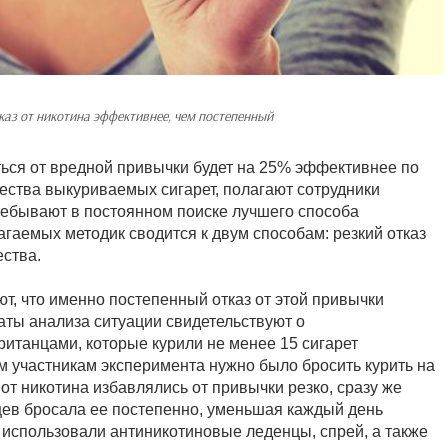
каз от никотина эффективнее, чем постепенный
иться от вредной привычки будет на 25% эффективнее по
ства выкуриваемых сигарет, полагают сотрудники
ребывают в постоянном поиске лучшего способа
гаемых методик сводится к двум способам: резкий отказ
ства.
ют, что именно постепенный отказ от этой привычки
аты анализа ситуации свидетельствуют о
итанцами, которые курили не менее 15 сигарет
ем участникам эксперимента нужно было бросить курить на
т никотина избавлялись от привычки резко, сразу же
цев бросала ее постепенно, уменьшая каждый день
 использовали антиникотиновые леденцы, спрей, а также