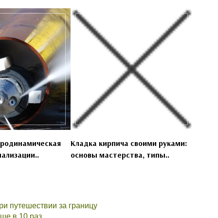
дродинамическая
Кладка кирпича своими руками:
ализации..
основы мастерства, типы..
ри путешествии за границу
ше в 10 раз