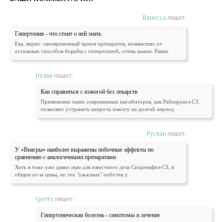
Ванесса
пишет:
Гипертония - что стоит о ней знать
Ева, верно: своевременный прием препаратов, независимо от
остальных способов борьбы с гипертонией, очень важен. Равно
Нелли
пишет:
Как справиться с изжогой без лекарств
Применение таких современных ингибиторов, как Рабепразол-СЗ,
позволяет устранить напрочь изжогу на долгий период
Руслан
пишет:
У «Виагры» наиболее выражены побочные эффекты по
сравнению с аналогичными препаратами
Хоть я тоже уже давно пью для известного дела Силденафил-СЗ, в
общем из-за цены, но тех "ужасных" побочек у
Гретта
пишет:
Гипертоническая болезнь - симптомы и лечение