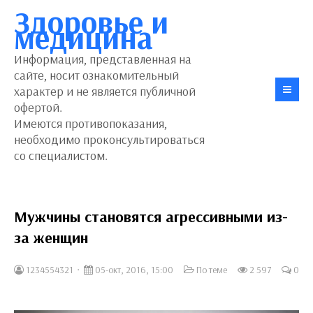
Здоровье и
медицина
Информация, представленная на
сайте, носит ознакомительный
характер и не является публичной
офертой.
Имеются противопоказания,
необходимо проконсультироваться
со специалистом.
Мужчины становятся агрессивными из-
за женщин
1234554321
05-окт, 2016, 15:00
По теме
2 597
0