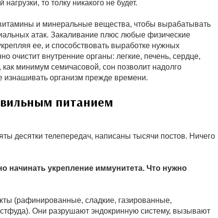
 нагрузки, то толку никакого не будет.
 витамины и минеральные вещества, чтобы вырабатывать
риальных атак. Закаливание плюс любые физические
укрепляя ее, и способствовать выработке нужных
но очистит внутренние органы: легкие, печень, сердце,
, как минимум семичасовой, сон позволит надолго
е изнашивать организм прежде времени.
авильным питанием
яты десятки телепередач, написаны тысячи постов. Ничего
но начинать укрепление иммунитета. Что нужно
укты (рафинированные, сладкие, газированные,
астфуда). Они разрушают эндокринную систему, вызывают