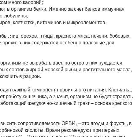
ком много калорий;
яют в организм белки. Именно за счет белков иммунная
ноглобулины;
иров, клетчатки, витаминов и микроэлементов.
, яиц, орехов, птицы, красного мяса, печени, бобовых.
е орехи: в них содержатся особенно полезные для
ганизм не вырабатывает, но остро в них нуждается.
орых сортов жирной морской рыбы и растительного масла,
ключить в рацион.
один важный компонент правильного питания. Клетчатка,
т работу кишечника, а значит, организм не будет страдать
работающий желудочно-кишечный тракт – основа крепкого
высить сопротивляемость ОРВИ, – это ягоды и фрукты, в
корбиновой кислоты. Врачи рекомендуют при первых
тамина С – 2 грамма, а через 12 часов еще столько же.