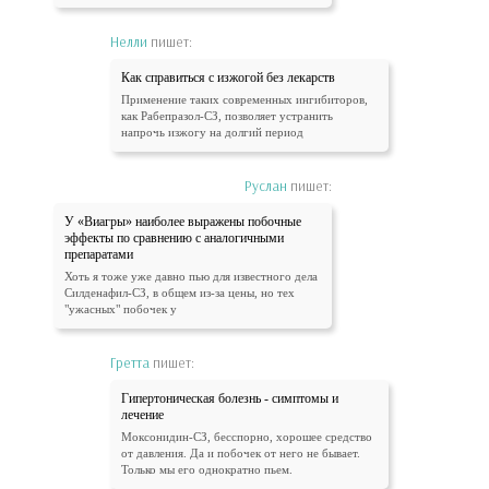
Нелли
пишет:
Как справиться с изжогой без лекарств
Применение таких современных ингибиторов,
как Рабепразол-СЗ, позволяет устранить
напрочь изжогу на долгий период
Руслан
пишет:
У «Виагры» наиболее выражены побочные
эффекты по сравнению с аналогичными
препаратами
Хоть я тоже уже давно пью для известного дела
Силденафил-СЗ, в общем из-за цены, но тех
"ужасных" побочек у
Гретта
пишет:
Гипертоническая болезнь - симптомы и
лечение
Моксонидин-СЗ, бесспорно, хорошее средство
от давления. Да и побочек от него не бывает.
Только мы его однократно пьем.