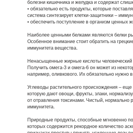
болезни кишечника и желудка и содержат слиш
• обязательно есть продукты, которые поставл
система синтезирует клетки-защитники – имму
• обеспечить поступление в организм ценных ж
Наиболее ценными белками являются белки рыбы
Особенное внимание стоит обратить на грецки
иммунитета вещества.
Ненасыщенные жирные кислоты человеческий ор
Получить омега-3 и омега-6 он может из некот
например, оливкового. Их обязательно нужно в
Углеводы растительного происхождения – еще 
которую дают овощи, фрукты, злаки, нормализуе
от отравления токсинами. Чистый, нормально 
иммунитета.
Природные продукты, способные мгновенно по
которых содержится рекордное количество ас
признаках простуды принять усиленную дозу ви