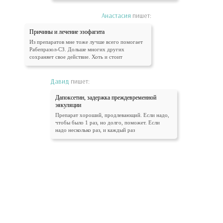
Анастасия
пишет:
Причины и лечение эзофагита
Из препаратов мне тоже лучше всего помогает
Рабепразол-СЗ. Дольше многих других
сохраняет свое действие. Хоть и стоит
Давид
пишет:
Дапоксетин, задержка преждевременной
эякуляции
Препарат хороший, продлевающий. Если надо,
чтобы было 1 раз, но долго, поможет. Если
надо несколько раз, и каждый раз