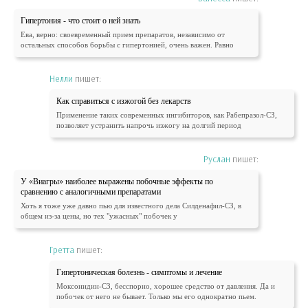
Гипертония - что стоит о ней знать
Ева, верно: своевременный прием препаратов, независимо от
остальных способов борьбы с гипертонией, очень важен. Равно
Нелли
пишет:
Как справиться с изжогой без лекарств
Применение таких современных ингибиторов, как Рабепразол-СЗ,
позволяет устранить напрочь изжогу на долгий период
Руслан
пишет:
У «Виагры» наиболее выражены побочные эффекты по
сравнению с аналогичными препаратами
Хоть я тоже уже давно пью для известного дела Силденафил-СЗ, в
общем из-за цены, но тех "ужасных" побочек у
Гретта
пишет:
Гипертоническая болезнь - симптомы и лечение
Моксонидин-СЗ, бесспорно, хорошее средство от давления. Да и
побочек от него не бывает. Только мы его однократно пьем.