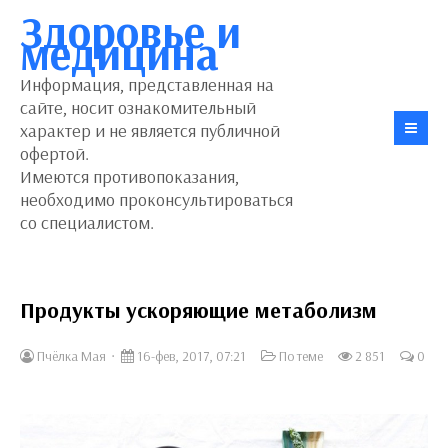
Здоровье и
медицина
Информация, представленная на
сайте, носит ознакомительный
характер и не является публичной
офертой.
Имеются противопоказания,
необходимо проконсультироваться
со специалистом.
Продукты ускоряющие метаболизм
Пчёлка Мая
16-фев, 2017, 07:21
По теме
2 851
0