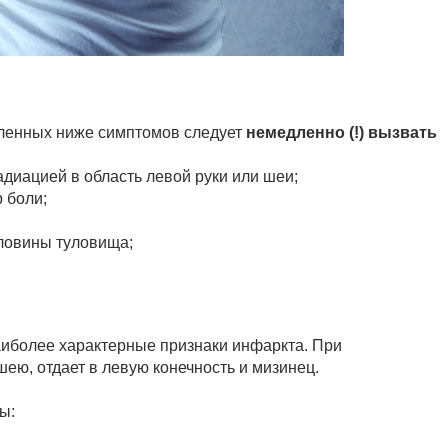
сленных ниже симптомов следует
немедленно (!) вызвать
диацией в область левой руки или шеи;
 боли;
оловины туловища;
аиболее характерные признаки инфаркта. При
шею, отдает в левую конечность и мизинец.
ы: