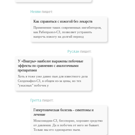
Нелли
пишет:
Как справиться с изжогой без лекарств
Применение таких современных ингибиторов,
как Рабепразол-СЗ, позволяет устранить
напрочь изжогу на долгий период
Руслан
пишет:
У «Виагры» наиболее выражены побочные
эффекты по сравнению с аналогичными
препаратами
Хоть я тоже уже давно пью для известного дела
Силденафил-СЗ, в общем из-за цены, но тех
"ужасных" побочек у
Гретта
пишет:
Гипертоническая болезнь - симптомы и
лечение
Моксонидин-СЗ, бесспорно, хорошее средство
от давления. Да и побочек от него не бывает.
Только мы его однократно пьем.