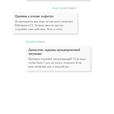
Анастасия
пишет:
Причины и лечение эзофагита
Из препаратов мне тоже лучше всего помогает
Рабепразол-СЗ. Дольше многих других
сохраняет свое действие. Хоть и стоит
Давид
пишет:
Дапоксетин, задержка преждевременной
эякуляции
Препарат хороший, продлевающий. Если надо,
чтобы было 1 раз, но долго, поможет. Если
надо несколько раз, и каждый раз