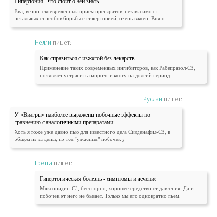
Гипертония - что стоит о ней знать
Ева, верно: своевременный прием препаратов, независимо от
остальных способов борьбы с гипертонией, очень важен. Равно
Нелли
пишет:
Как справиться с изжогой без лекарств
Применение таких современных ингибиторов, как Рабепразол-СЗ,
позволяет устранить напрочь изжогу на долгий период
Руслан
пишет:
У «Виагры» наиболее выражены побочные эффекты по
сравнению с аналогичными препаратами
Хоть я тоже уже давно пью для известного дела Силденафил-СЗ, в
общем из-за цены, но тех "ужасных" побочек у
Гретта
пишет:
Гипертоническая болезнь - симптомы и лечение
Моксонидин-СЗ, бесспорно, хорошее средство от давления. Да и
побочек от него не бывает. Только мы его однократно пьем.