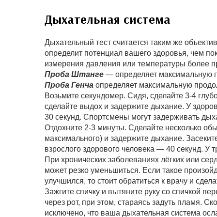
Дыхательная система
Дыхательный тест считается таким же объектив
определит потенциал вашего здоровья, чем пок
измерения давления или температуры более пр
Проба Штанге
— определяет максимальную п
Проба Генча
определяет максимальную продол
Возьмите секундомер. Сидя, сделайте 3-4 глубо
сделайте выдох и задержите дыхание. У здоро
30 секунд. Спортсмены могут задерживать дых
Отдохните 2-3 минуты. Сделайте несколько обы
максимального) и задержите дыхание. Засекит
взрослого здорового человека — 40 секунд. У 
При хронических заболеваниях лёгких или сер
может резко уменьшиться. Если такое произойд
улучшился, то стоит обратиться к врачу и сде
Зажгите спичку и вытяните руку со спичкой пер
через рот, при этом, стараясь задуть пламя. С
исключено, что ваша дыхательная система осл