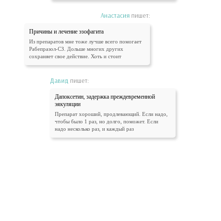
Анастасия
пишет:
Причины и лечение эзофагита
Из препаратов мне тоже лучше всего помогает
Рабепразол-СЗ. Дольше многих других
сохраняет свое действие. Хоть и стоит
Давид
пишет:
Дапоксетин, задержка преждевременной
эякуляции
Препарат хороший, продлевающий. Если надо,
чтобы было 1 раз, но долго, поможет. Если
надо несколько раз, и каждый раз