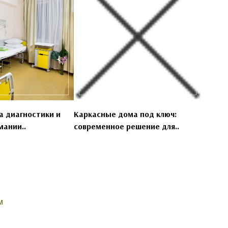
 диагностики и
Каркасные дома под ключ:
мании..
современное решение для..
м