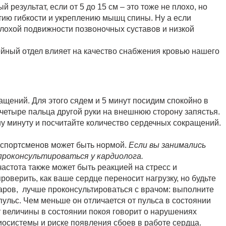
 результат, если от 5 до 15 см – это тоже не плохо, но
тию гибкости и укреплению мышц спины. Ну а если
 плохой подвижности позвоночных суставов и низкой
ейный отдел влияет на качество снабжения кровью нашего
ащений. Для этого сядем и 5 минут посидим спокойно в
четыре пальца другой руки на внешнюю сторону запястья.
ну минуту и посчитайте количество сердечных сокращений.
 спортсменов может быть нормой.
Если вы занимались
проконсультироваться у кардиолога.
астота также может быть реакцией на стресс и
роверить, как ваше сердце переносит нагрузку, но будьте
аров, лучше проконсультироваться с врачом: выполните
 пульс. Чем меньше он отличается от пульса в состоянии
от величины в состоянии покоя говорит о нарушениях
осистемы и риске появления сбоев в работе сердца.