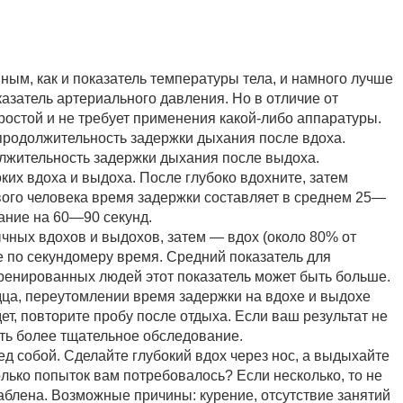
ным, как и показатель температуры тела, и намного лучше
азатель артериального давления. Но в отличие от
остой и не требует применения какой-либо аппаратуры.
родолжительность задержки дыхания после вдоха.
жительность задержки дыхания после выдоха.
ких вдоха и выдоха. После глубоко вдохните, затем
вого человека время задержки составляет в среднем 25—
ание на 60—90 секунд.
чных вдохов и выдохов, затем — вдох (около 80% от
е по секундомеру время. Средний показатель для
тренированных людей этот показатель может быть больше.
дца, переутомлении время задержки на вдохе и выдохе
ет, повторите пробу после отдыха. Если ваш результат не
лать более тщательное обследование.
ед собой. Сделайте глубокий вдох через нос, а выдыхайте
колько попыток вам потребовалось? Если несколько, то не
аблена. Возможные причины: курение, отсутствие занятий