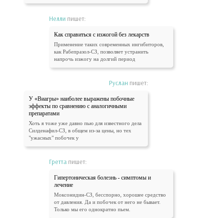
Нелли
пишет:
Как справиться с изжогой без лекарств
Применение таких современных ингибиторов,
как Рабепразол-СЗ, позволяет устранить
напрочь изжогу на долгий период
Руслан
пишет:
У «Виагры» наиболее выражены побочные
эффекты по сравнению с аналогичными
препаратами
Хоть я тоже уже давно пью для известного дела
Силденафил-СЗ, в общем из-за цены, но тех
"ужасных" побочек у
Гретта
пишет:
Гипертоническая болезнь - симптомы и
лечение
Моксонидин-СЗ, бесспорно, хорошее средство
от давления. Да и побочек от него не бывает.
Только мы его однократно пьем.