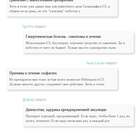
сравнению с аналогичными препаратами
Хоть я тоже уже давно пью для известного дела Силденафил-СЗ, в
общем из-за цены, но тех "ужасных" побочек у
Гретта
пишет:
Гипертоническая болезнь - симптомы и лечение
Моксонидин-СЗ, бесспорно, хорошее средство от давления. Да и
побочек от него не бывает. Только мы его однократно пьем.
Анастасия
пишет:
Причины и лечение эзофагита
Из препаратов мне тоже лучше всего помогает Рабепразол-СЗ.
Дольше многих других сохраняет свое действие. Хоть и стоит
Давид
пишет:
Дапоксетин, задержка преждевременной эякуляции
Препарат хороший, продлевающий. Если надо, чтобы было 1 раз, но
долго, поможет. Если надо несколько раз, и каждый раз