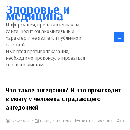
Здоровье и
медицина
Информация, представленная на
сайте, носит ознакомительный
характер и не является публичной
офертой.
Имеются противопоказания,
необходимо проконсультироваться
со специалистом.
Что такое ангедония? И что происходит
в мозгу у человека страдающего
ангедонией
1234554321
13-фев, 2018, 12:07
По теме
5 905
0