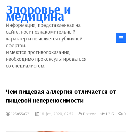
Здоровье и
медицина
Информация, представленная на
сайте, носит ознакомительный
характер и не является публичной
офертой.
Имеются противопоказания,
необходимо проконсультироваться
со специалистом.
Чем пищевая аллергия отличается от
пищевой непереносимости
1234554321
16-фев, 2020, 07:52
По теме
1 213
0