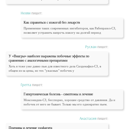
Нелли
пишет:
Как справиться с изжогой без лекарств
Применение таких современных ингибиторов, как Рабепразол-СЗ,
позволяет устранить напрочь изжогу на долгий период
Руслан
пишет:
У «Виагры» наиболее выражены побочные эффекты по
сравнению с аналогичными препаратами
Хоть я тоже уже давно пью для известного дела Силденафил-СЗ, в
общем из-за цены, но тех "ужасных" побочек у
Гретта
пишет:
Гипертоническая болезнь - симптомы и лечение
Моксонидин-СЗ, бесспорно, хорошее средство от давления. Да и
побочек от него не бывает. Только мы его однократно пьем.
Анастасия
пишет:
Причины и лечение эзофагита