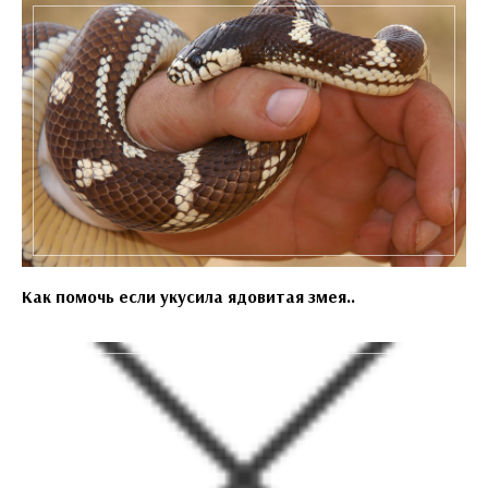
Как помочь если укусила ядовитая змея..