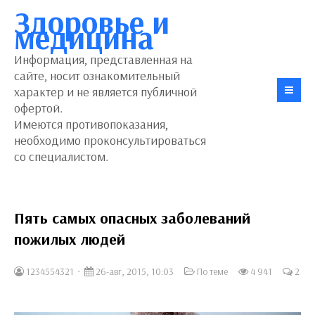
Здоровье и
медицина
Информация, представленная на
сайте, носит ознакомительный
характер и не является публичной
офертой.
Имеются противопоказания,
необходимо проконсультироваться
со специалистом.
Пять самых опасных заболеваний
пожилых людей
1234554321
26-авг, 2015, 10:03
По теме
4 941
2