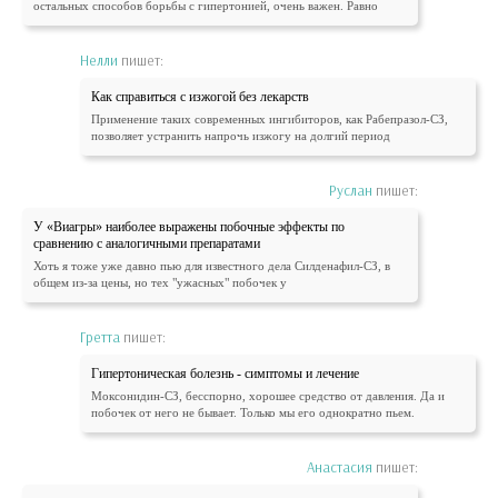
остальных способов борьбы с гипертонией, очень важен. Равно
Нелли
пишет:
Как справиться с изжогой без лекарств
Применение таких современных ингибиторов, как Рабепразол-СЗ,
позволяет устранить напрочь изжогу на долгий период
Руслан
пишет:
У «Виагры» наиболее выражены побочные эффекты по
сравнению с аналогичными препаратами
Хоть я тоже уже давно пью для известного дела Силденафил-СЗ, в
общем из-за цены, но тех "ужасных" побочек у
Гретта
пишет:
Гипертоническая болезнь - симптомы и лечение
Моксонидин-СЗ, бесспорно, хорошее средство от давления. Да и
побочек от него не бывает. Только мы его однократно пьем.
Анастасия
пишет: