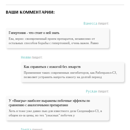
ВАШИ КОММЕНТАРИИ:
Ванесса
пишет:
Гипертония - что стоит о ней знать
Ева, верно: своевременный прием препаратов, независимо от
остальных способов борьбы с гипертонией, очень важен. Равно
Нелли
пишет:
Как справиться с изжогой без лекарств
Применение таких современных ингибиторов, как Рабепразол-СЗ,
позволяет устранить напрочь изжогу на долгий период
Руслан
пишет:
У «Виагры» наиболее выражены побочные эффекты по
сравнению с аналогичными препаратами
Хоть я тоже уже давно пью для известного дела Силденафил-СЗ, в
общем из-за цены, но тех "ужасных" побочек у
Гретта
пишет: