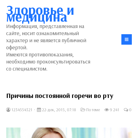
Здоровье и
медицина
Информация, представленная на
сайте, носит ознакомительный
характер и не является публичной
офертой.
Имеются противопоказания,
необходимо проконсультироваться
со специалистом.
Причины постоянной горечи во рту
1234554321
22-дек, 2015, 07:18
По теме
9 241
0