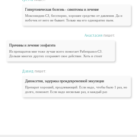
Гипертоническая болезнь - симптомы и лечение
Моксонидин-СЗ, бесспорно, хорошее средство от давления. Да и
побочек от него не бывает. Только мы его однократно пьем.
Анастасия
пишет:
Причины и лечение эзофагита
Из препаратов мне тоже лучше всего помогает Рабепразол-СЗ.
Дольше многих других сохраняет свое действие. Хоть и стоит
Давид
пишет:
Дапоксетин, задержка преждевременной эякуляции
Препарат хороший, продлевающий. Если надо, чтобы было 1 раз, но
долго, поможет. Если надо несколько раз, и каждый раз