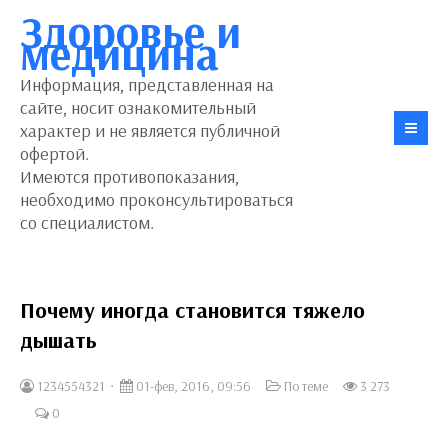
Здоровье и
медицина
Информация, представленная на
сайте, носит ознакомительный
характер и не является публичной
офертой.
Имеются противопоказания,
необходимо проконсультироваться
со специалистом.
Почему иногда становится тяжело
дышать
1234554321
01-фев, 2016, 09:56
По теме
3 273
0