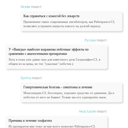
Нелли
пишет:
Как справиться с изжогой без лекарств
Применение таких современных ингибиторов, как Рабепразол-СЗ,
позволяет устранить напрочь изжогу на долгий период
Руслан
пишет:
У «Виагры» наиболее выражены побочные эффекты по
сравнению с аналогичными препаратами
Хоть я тоже уже давно пью для известного дела Силденафил-СЗ, в
общем из-за цены, но тех "ужасных" побочек у
Гретта
пишет:
Гипертоническая болезнь - симптомы и лечение
Моксонидин-СЗ, бесспорно, хорошее средство от давления. Да и
побочек от него не бывает. Только мы его однократно пьем.
Анастасия
пишет:
Причины и лечение эзофагита
Из препаратов мне тоже лучше всего помогает Рабепразол-СЗ.