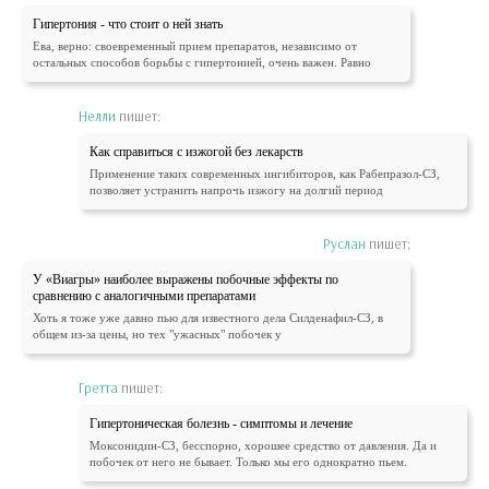
Гипертония - что стоит о ней знать
Ева, верно: своевременный прием препаратов, независимо от
остальных способов борьбы с гипертонией, очень важен. Равно
Нелли
пишет:
Как справиться с изжогой без лекарств
Применение таких современных ингибиторов, как Рабепразол-СЗ,
позволяет устранить напрочь изжогу на долгий период
Руслан
пишет:
У «Виагры» наиболее выражены побочные эффекты по
сравнению с аналогичными препаратами
Хоть я тоже уже давно пью для известного дела Силденафил-СЗ, в
общем из-за цены, но тех "ужасных" побочек у
Гретта
пишет:
Гипертоническая болезнь - симптомы и лечение
Моксонидин-СЗ, бесспорно, хорошее средство от давления. Да и
побочек от него не бывает. Только мы его однократно пьем.