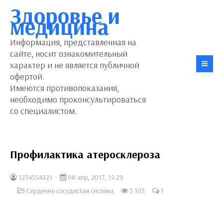
Здоровье и
медицина
Информация, представленная на
сайте, носит ознакомительный
характер и не является публичной
офертой.
Имеются противопоказания,
необходимо проконсультироваться
со специалистом.
Профилактика атеросклероза
1234554321
08-апр, 2017, 15:29
Сердечно сосудистая система
3 103
1