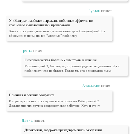
Руслан
пишет:
У «Виагры» наиболее выражены побочные эффекты по
сравнению с аналогичными препаратами
Хоть я тоже уже давно пью для известного дела Силденафил-СЗ, в
общем из-за цены, но тех "ужасных" побочек у
Гретта
пишет:
Гипертоническая болезнь - симптомы и лечение
Моксонидин-СЗ, бесспорно, хорошее средство от давления. Да и
побочек от него не бывает. Только мы его однократно пьем.
Анастасия
пишет:
Причины и лечение эзофагита
Из препаратов мне тоже лучше всего помогает Рабепразол-СЗ.
Дольше многих других сохраняет свое действие. Хоть и стоит
Давид
пишет:
Дапоксетин, задержка преждевременной эякуляции