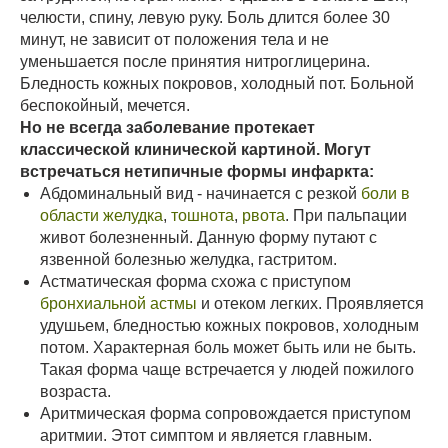
челюсти, спину, левую руку. Боль длится более 30
минут, не зависит от положения тела и не
уменьшается после принятия нитроглицерина.
Бледность кожных покровов, холодный пот. Больной
беспокойный, мечется.
Но не всегда заболевание протекает
классической клинической картиной. Могут
встречаться нетипичные формы инфаркта:
Абдоминальный вид - начинается с резкой
боли в
области желудка
,
тошнота
,
рвота
. При пальпации
живот болезненный. Данную форму путают с
язвенной болезнью желудка, гастритом.
Астматическая форма схожа с приступом
бронхиальной астмы
и отеком легких. Проявляется
удушьем, бледностью кожных покровов, холодным
потом. Характерная боль может быть или не быть.
Такая форма чаще встречается у людей пожилого
возраста.
Аритмическая форма сопровождается приступом
аритмии. Этот симптом и является главным.