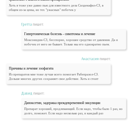
Хоть я тоже уже давно пью для известного дела Силденафил-СЗ, в
общем из-за цены, но тех "ужасных" побочек у
Гретта
пишет:
Гипертоническая болезнь - симптомы и лечение
Моксонидин-СЗ, бесспорно, хорошее средство от давления. Да и
побочек от него не бывает. Только мы его однократно пьем.
Анастасия
пишет:
Причины и лечение эзофагита
Из препаратов мне тоже лучше всего помогает Рабепразол-СЗ.
Дольше многих других сохраняет свое действие. Хоть и стоит
Давид
пишет:
Дапоксетин, задержка преждевременной эякуляции
Препарат хороший, продлевающий. Если надо, чтобы было 1 раз, но
долго, поможет. Если надо несколько раз, и каждый раз