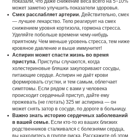
показали, что даже снижение веса всего на 5−10%
может заметно улучшить показатели здоровья.
Смех расслабляет артерии.
Действительно, смех
— лучшее лекарство. Тело реагирует на смех
снижением уровня кортизола, гормона стресса.
Уделяйте побольше времени чему-нибудь
приятному. Чем меньше уровень стресса, тем ниже
кровяное давление и выше иммунитет!
Аспирин может спасти жизнь во время
приступа.
Приступы случаются, когда
холестериновые бляшки закупоривают сосуды,
питающие сердце. Аспирин не даёт крови
формировать сгустки, и тем самым, облегчает
симптомы. Если рядом с вами у человека
происходит сердечный приступ, дайте ему
прожевать (не глотать) 325 мг аспирина — он
может снять затор в сосуде, по дороге в больницу.
Важно знать историю сердечных заболеваний
в вашей семье.
Если кто-то из ваших близких
родственников сталкивался с болезнями сердца,
вы находитесь в группе риска. Расскажите об этом