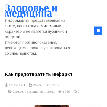
Здоровье и
медицина
Информация, представленная на
сайте, носит ознакомительный
характер и не является публичной
офертой.
Имеются противопоказания,
необходимо проконсультироваться
со специалистом.
Как предотвратить инфаркт
1234554321
29-авг, 2015, 09:57
Сердечно сосудистая система
4 086
0