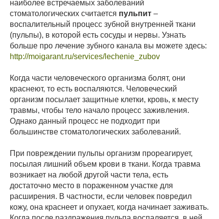
наиболее встречаемых заболеваний
стоматологических считается
пульпит
–
воспалительный процесс зубной внутренней ткани
(пульпы), в которой есть сосуды и нервы. Узнать
больше про лечение зубного канала вы можете здесь:
http://moigarant.ru/services/lechenie_zubov
Когда части человеческого организма болят, они
краснеют, то есть воспаляются. Человеческий
организм посылает защитные клетки, кровь, к месту
травмы, чтобы тело начало процесс заживления.
Однако данный процесс не подходит при
большинстве стоматологических заболеваний.
При повреждении пульпы организм прореагирует,
посылая лишний объем крови в ткани. Когда травма
возникает на любой другой части тела, есть
достаточно место в пораженном участке для
расширения. В частности, если человек повредил
кожу, она краснеет и опухает, когда начинает заживать.
Когда после раздражения пульпа воспаляется, в ней