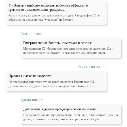
У «Виагры» наиболее выражены побочные эффекты по
сравнению с аналогичными препаратами
Хоть я тоже уже давно пью для известного дела Силденафил-СЗ, в
общем из-за цены, но тех "ужасных" побочек у
Гретта
пишет:
Гипертоническая болезнь - симптомы и лечение
Моксонидин-СЗ, бесспорно, хорошее средство от давления. Да и
побочек от него не бывает. Только мы его однократно пьем.
Анастасия
пишет:
Причины и лечение эзофагита
Из препаратов мне тоже лучше всего помогает Рабепразол-СЗ.
Дольше многих других сохраняет свое действие. Хоть и стоит
Давид
пишет:
Дапоксетин, задержка преждевременной эякуляции
Препарат хороший, продлевающий. Если надо, чтобы было 1 раз, но
долго, поможет. Если надо несколько раз, и каждый раз