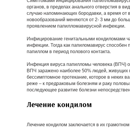
Симптомами инфицирования папилломавирусом
органов, в пределах анального отверстия в ви
случаю напоминающих бородавки, а время от 
новообразований меняются от 2- 3 мм до боль
проявлением папилломавирусной инфекции.
Инфицирование генитальными кондиломами час
инфекции. Тогда как папиломавирус способен
папиллом в период полового контакта.
Инфекция вируса папилломы человека (ВПЧ) о
ВПЧ заражено наиболее 50% людей, живущих п
бессимптомное протекание, которое в неких в
реже – к предраковым болезням и раку половы
последующее развитие болезни непосредствен
Лечение кондилом
Лечение кондилом заключается в их грамотном