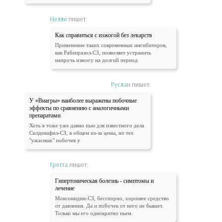
Нелли
пишет:
Как справиться с изжогой без лекарств
Применение таких современных ингибиторов,
как Рабепразол-СЗ, позволяет устранить
напрочь изжогу на долгий период
Руслан
пишет:
У «Виагры» наиболее выражены побочные
эффекты по сравнению с аналогичными
препаратами
Хоть я тоже уже давно пью для известного дела
Силденафил-СЗ, в общем из-за цены, но тех
"ужасных" побочек у
Гретта
пишет:
Гипертоническая болезнь - симптомы и
лечение
Моксонидин-СЗ, бесспорно, хорошее средство
от давления. Да и побочек от него не бывает.
Только мы его однократно пьем.