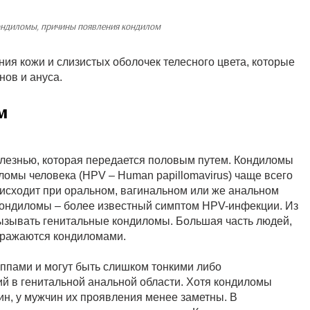
ндиломы, причины появления кондилом
ия кожи и слизистых оболочек телесного цвета, которые
нов и ануса.
м
олезнью, которая передается половым путем. Кондиломы
омы человека (HPV – Human papillomavirus) чаще всего
исходит при оральном, вагинальном или же анальном
кондиломы – более известный симптом HPV-инфекции. Из
вызывать генитальные кондиломы. Большая часть людей,
аражаются кондиломами.
ппами и могут быть слишком тонкими либо
й в генитальной анальной области. Хотя кондиломы
ин, у мужчин их проявления менее заметны. В