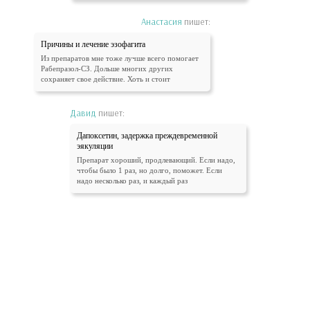
Анастасия
пишет:
Причины и лечение эзофагита
Из препаратов мне тоже лучше всего помогает
Рабепразол-СЗ. Дольше многих других
сохраняет свое действие. Хоть и стоит
Давид
пишет:
Дапоксетин, задержка преждевременной
эякуляции
Препарат хороший, продлевающий. Если надо,
чтобы было 1 раз, но долго, поможет. Если
надо несколько раз, и каждый раз