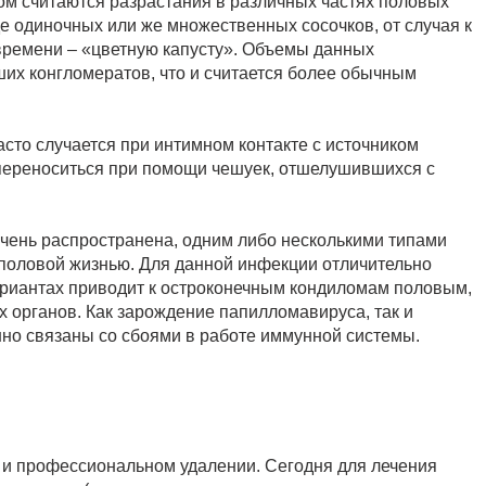
 считаются разрастания в различных частях половых
де одиночных или же множественных сосочков, от случая к
времени – «цветную капусту». Объемы данных
ших конгломератов, что и считается более обычным
то случается при интимном контакте с источником
 переноситься при помощи чешуек, отшелушившихся с
чень распространена, одним либо несколькими типами
оловой жизнью. Для данной инфекции отличительно
ариантах приводит к остроконечным кондиломам половым,
х органов. Как зарождение папилломавируса, так и
но связаны со сбоями в работе иммунной системы.
 и профессиональном удалении. Сегодня для лечения