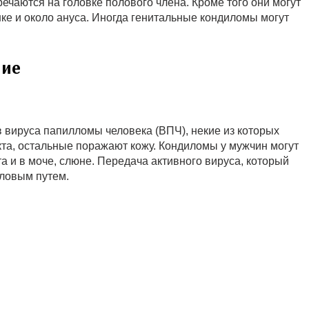
чаются на головке полового члена. Кроме того они могут
ке и около ануса. Иногда генитальные кондиломы могут
ние
в вируса папилломы человека (ВПЧ), некие из которых
кта, остальные поражают кожу. Кондиломы у мужчин могут
а и в моче, слюне. Передача активного вируса, который
оловым путем.