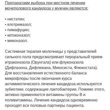
Препаратами выбора при местном лечении
мочеполового кандидоза у мужчин являются:
• нистатин;
• клотримазол;
• пимафуцин;
• кетоконазол;
• миконазол.
Системная терапия молочницы у представителей
сильного пола предусматривает пероральный прием
итраконазола (Орунгала) или флуконазола
(Дифлазона, Дифлюкана, Микосиста, Флюкостата).
Для восстановления естественного баланса
микрофлоры после окончания курса
антимикотического лечения кандидоза используются
эубиотики, содержащие лактобактерии. Помимо этого,
активно применяются витамины группы B и
поливитамины. Лечение кандидоза одновременно
проходят все половые партнеры пациента.