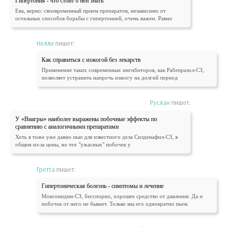
Гипертония - что стоит о ней знать
Ева, верно: своевременный прием препаратов, независимо от
остальных способов борьбы с гипертонией, очень важен. Равно
Нелли
пишет:
Как справиться с изжогой без лекарств
Применение таких современных ингибиторов, как Рабепразол-СЗ,
позволяет устранить напрочь изжогу на долгий период
Руслан
пишет:
У «Виагры» наиболее выражены побочные эффекты по
сравнению с аналогичными препаратами
Хоть я тоже уже давно пью для известного дела Силденафил-СЗ, в
общем из-за цены, но тех "ужасных" побочек у
Гретта
пишет:
Гипертоническая болезнь - симптомы и лечение
Моксонидин-СЗ, бесспорно, хорошее средство от давления. Да и
побочек от него не бывает. Только мы его однократно пьем.