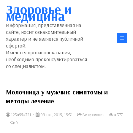
Здоровье и
медицина
Информация, представленная на
сайте, носит ознакомительный
характер и не является публичной
офертой.
Имеются противопоказания,
необходимо проконсультироваться
со специалистом.
Молочница у мужчин: симптомы и
методы лечение
1234554321
09-окт, 2015, 15:31
Венерология
4 377
0