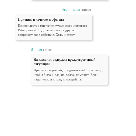
Анастасия
пишет:
Причины и лечение эзофагита
Из препаратов мне тоже лучше всего помогает
Рабепразол-СЗ. Дольше многих других
сохраняет свое действие. Хоть и стоит
Давид
пишет:
Дапоксетин, задержка преждевременной
эякуляции
Препарат хороший, продлевающий. Если надо,
чтобы было 1 раз, но долго, поможет. Если
надо несколько раз, и каждый раз