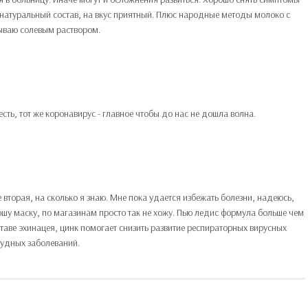
 натуральный состав, на вкус приятный. Плюс народные методы молоко с
мываю солевым раствором.
сть, тот же коронавирус - главное чтобы до нас не дошла волна.
вторая, на сколько я знаю. Мне пока удается избежать болезни, надеюсь,
ношу маску, по магазинам просто так не хожу. Пью ледис формула больше чем
таве эхинацея, цинк помогает снизить развитие респираторных вирусных
тудных заболеваний.