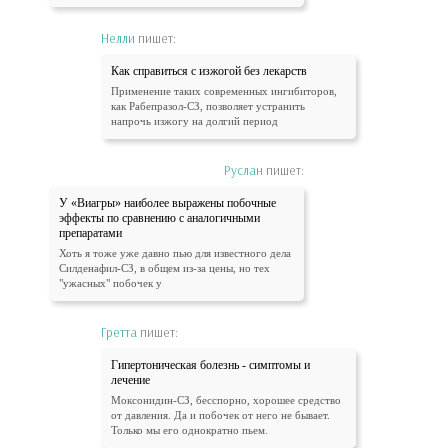
Нелли
пишет:
Как справиться с изжогой без лекарств
Применение таких современных ингибиторов,
как Рабепразол-СЗ, позволяет устранить
напрочь изжогу на долгий период
Руслан
пишет:
У «Виагры» наиболее выражены побочные
эффекты по сравнению с аналогичными
препаратами
Хоть я тоже уже давно пью для известного дела
Силденафил-СЗ, в общем из-за цены, но тех
"ужасных" побочек у
Гретта
пишет:
Гипертоническая болезнь - симптомы и
лечение
Моксонидин-СЗ, бесспорно, хорошее средство
от давления. Да и побочек от него не бывает.
Только мы его однократно пьем.