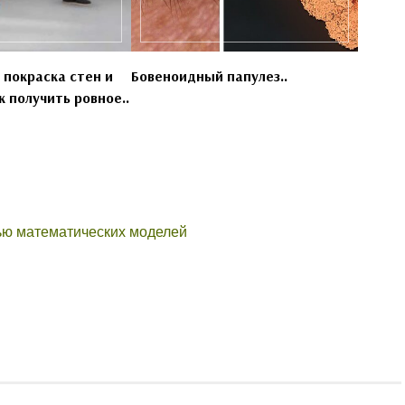
 покраска стен и
Бовеноидный папулез..
к получить ровное..
щью математических моделей