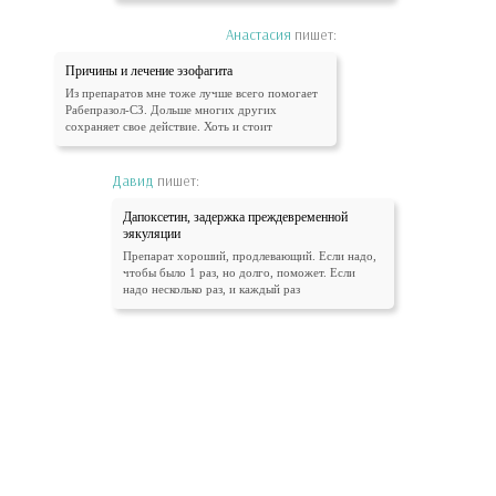
Анастасия
пишет:
Причины и лечение эзофагита
Из препаратов мне тоже лучше всего помогает
Рабепразол-СЗ. Дольше многих других
сохраняет свое действие. Хоть и стоит
Давид
пишет:
Дапоксетин, задержка преждевременной
эякуляции
Препарат хороший, продлевающий. Если надо,
чтобы было 1 раз, но долго, поможет. Если
надо несколько раз, и каждый раз