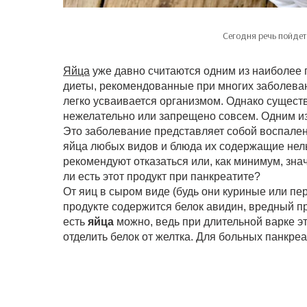
Сегодня речь пойдет
Яйца
уже давно считаются одним из наиболее п
диеты, рекомендованные при многих заболеван
легко усваивается организмом. Однако существ
нежелательно или запрещено совсем. Одним из
Это заболевание представляет собой воспале
яйца любых видов и блюда их содержащие нель
рекомендуют отказаться или, как минимум, зн
ли есть этот продукт при панкреатите?
От яиц в сыром виде (будь они куриные или пе
продукте содержится белок авидин, вредный п
есть
яйца
можно, ведь при длительной варке э
отделить белок от желтка. Для больных панкре