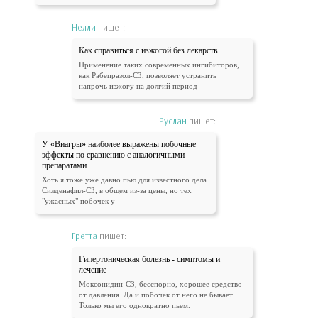
Нелли
пишет:
Как справиться с изжогой без лекарств
Применение таких современных ингибиторов,
как Рабепразол-СЗ, позволяет устранить
напрочь изжогу на долгий период
Руслан
пишет:
У «Виагры» наиболее выражены побочные
эффекты по сравнению с аналогичными
препаратами
Хоть я тоже уже давно пью для известного дела
Силденафил-СЗ, в общем из-за цены, но тех
"ужасных" побочек у
Гретта
пишет:
Гипертоническая болезнь - симптомы и
лечение
Моксонидин-СЗ, бесспорно, хорошее средство
от давления. Да и побочек от него не бывает.
Только мы его однократно пьем.