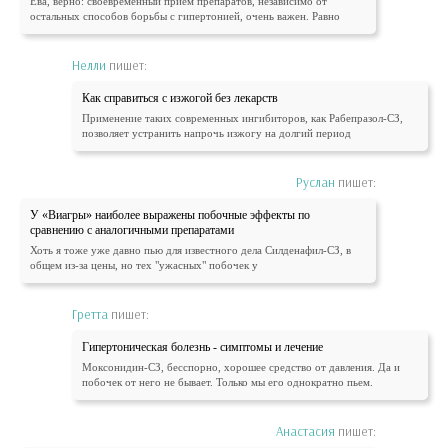
Ева, верно: своевременный прием препаратов, независимо от
остальных способов борьбы с гипертонией, очень важен. Равно
Нелли
пишет:
Как справиться с изжогой без лекарств
Применение таких современных ингибиторов, как Рабепразол-СЗ,
позволяет устранить напрочь изжогу на долгий период
Руслан
пишет:
У «Виагры» наиболее выражены побочные эффекты по
сравнению с аналогичными препаратами
Хоть я тоже уже давно пью для известного дела Силденафил-СЗ, в
общем из-за цены, но тех "ужасных" побочек у
Гретта
пишет:
Гипертоническая болезнь - симптомы и лечение
Моксонидин-СЗ, бесспорно, хорошее средство от давления. Да и
побочек от него не бывает. Только мы его однократно пьем.
Анастасия
пишет: