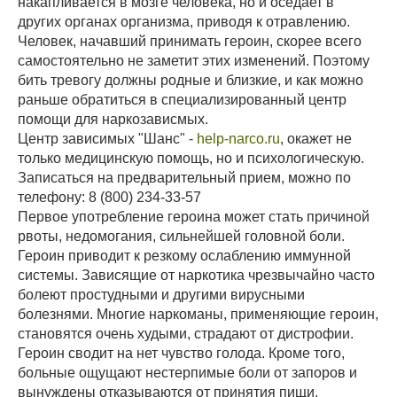
накапливается в мозге человека, но и оседает в
других органах организма, приводя к отравлению.
Человек, начавший принимать героин, скорее всего
самостоятельно не заметит этих изменений. Поэтому
бить тревогу должны родные и близкие, и как можно
раньше обратиться в специализированный центр
помощи для наркозависмых.
Центр зависимых "Шанс" -
help-narco.ru
, окажет не
только медицинскую помощь, но и психологическую.
Записаться на предварительный прием, можно по
телефону: 8 (800) 234-33-57
Первое употребление героина может стать причиной
рвоты, недомогания, сильнейшей головной боли.
Героин приводит к резкому ослаблению иммунной
системы. Зависящие от наркотика чрезвычайно часто
болеют простудными и другими вирусными
болезнями. Многие наркоманы, применяющие героин,
становятся очень худыми, страдают от дистрофии.
Героин сводит на нет чувство голода. Кроме того,
больные ощущают нестерпимые боли от запоров и
вынуждены отказываются от принятия пищи.