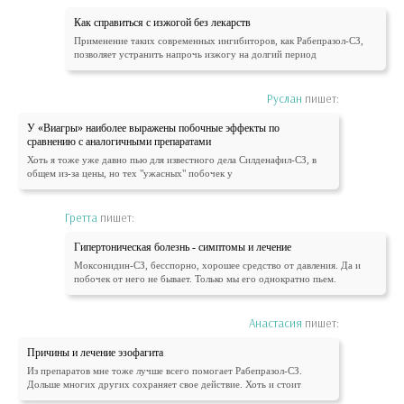
Как справиться с изжогой без лекарств
Применение таких современных ингибиторов, как Рабепразол-СЗ,
позволяет устранить напрочь изжогу на долгий период
Руслан
пишет:
У «Виагры» наиболее выражены побочные эффекты по
сравнению с аналогичными препаратами
Хоть я тоже уже давно пью для известного дела Силденафил-СЗ, в
общем из-за цены, но тех "ужасных" побочек у
Гретта
пишет:
Гипертоническая болезнь - симптомы и лечение
Моксонидин-СЗ, бесспорно, хорошее средство от давления. Да и
побочек от него не бывает. Только мы его однократно пьем.
Анастасия
пишет:
Причины и лечение эзофагита
Из препаратов мне тоже лучше всего помогает Рабепразол-СЗ.
Дольше многих других сохраняет свое действие. Хоть и стоит