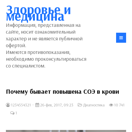
Здоровье и
медицина
Информация, представленная на
сайте, носит ознакомительный
характер и не является публичной
офертой.
Имеются противопоказания,
необходимо проконсультироваться
со специалистом.
Почему бывает повышена СОЭ в крови
1234554321
26-фев, 2017, 09:23
Диагностика
10 741
1