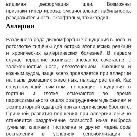
видимая деформация шеи. Возможны
признаки гипертиреоза: эмоциональная лабильность,
раздражительность, экзофтальм, тахикардия.
Аллергия
Различного рода дискомфортные ощущения в носо- и
ротоглотке типичны для острых атопических реакций
и хронических аллергических болезней. В первом
случае першение возникает внезапно, сочетается с
заложенностью носа, слезотечением, чиханием и
кожным зудом, чаще всего проявляется при аллергии
на пыль, домашних животных, пыльцу растений. Как
сопутствующий симптом, першащие ощущения в
гортани и глотке отмечаются во время
пароксизмального кашля с затрудненным дыханием и
экспираторной одышкой при аллергическом бронхите.
Причиной развития першения при аллергии обычно
становится раздражение слизистой из-за выброса
тучными клетками гистамина и других медиаторов
воспаления в условиях сенсибилизации к