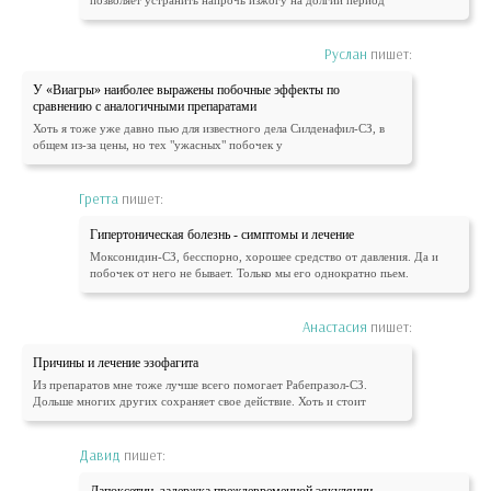
позволяет устранить напрочь изжогу на долгий период
Руслан
пишет:
У «Виагры» наиболее выражены побочные эффекты по
сравнению с аналогичными препаратами
Хоть я тоже уже давно пью для известного дела Силденафил-СЗ, в
общем из-за цены, но тех "ужасных" побочек у
Гретта
пишет:
Гипертоническая болезнь - симптомы и лечение
Моксонидин-СЗ, бесспорно, хорошее средство от давления. Да и
побочек от него не бывает. Только мы его однократно пьем.
Анастасия
пишет:
Причины и лечение эзофагита
Из препаратов мне тоже лучше всего помогает Рабепразол-СЗ.
Дольше многих других сохраняет свое действие. Хоть и стоит
Давид
пишет: