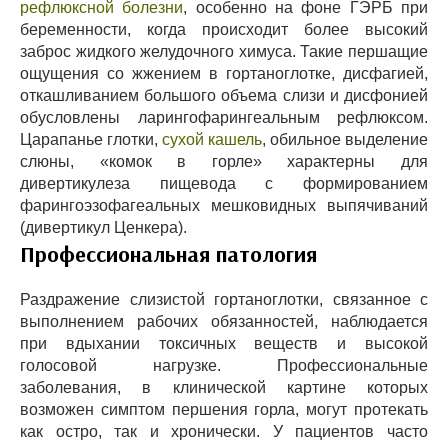
рефлюксной болезни
, особенно на фоне ГЭРБ при
беременности, когда происходит более высокий
заброс жидкого желудочного химуса. Такие першащие
ощущения со жжением в гортаноглотке, дисфагией,
откашливанием большого объема слизи и дисфонией
обусловлены ларингофарингеальным рефлюксом.
Царапанье глотки,
сухой кашель
, обильное выделение
слюны, «комок в горле» характерны для
дивертикулеза пищевода с формированием
фарингоэзофагеальных мешковидных выпячиваний
(дивертикул Ценкера).
Профессиональная патология
Раздражение слизистой гортаноглотки, связанное с
выполнением рабочих обязанностей, наблюдается
при вдыхании токсичных веществ и высокой
голосовой нагрузке. Профессиональные
заболевания, в клинической картине которых
возможен симптом першения горла, могут протекать
как остро, так и хронически. У пациентов часто