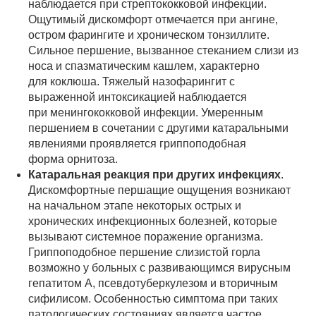
наблюдается при стрептококковой инфекции.
Ощутимый дискомфорт отмечается при ангине,
остром фарингите и хроническом тонзиллите.
Сильное першение, вызванное стеканием слизи из
носа и спазматическим кашлем, характерно
для коклюша. Тяжелый назофарингит с
выраженной интоксикацией наблюдается
при менингококковой инфекции. Умеренным
першением в сочетании с другими катаральными
явлениями проявляется гриппоподобная
форма орнитоза.
Катаральная реакция при других инфекциях
.
Дискомфортные першащие ощущения возникают
на начальном этапе некоторых острых и
хронических инфекционных болезней, которые
вызывают системное поражение организма.
Гриппоподобное першение слизистой горла
возможно у больных с развивающимся вирусным
гепатитом А, псевдотуберкулезом и вторичным
сифилисом. Особенностью симптома при таких
патологических состояниях является частое