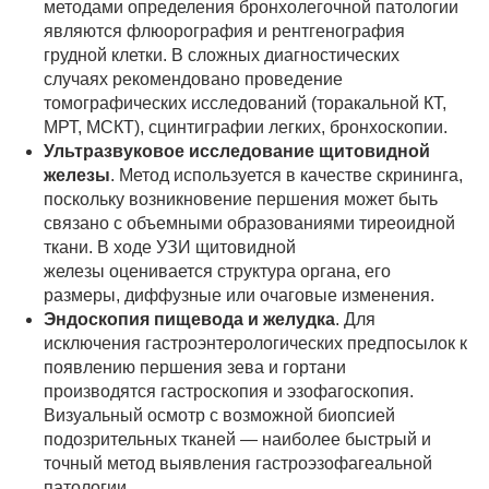
методами определения бронхолегочной патологии
являются флюорография и рентгенография
грудной клетки. В сложных диагностических
случаях рекомендовано проведение
томографических исследований (торакальной КТ,
МРТ, МСКТ), сцинтиграфии легких, бронхоскопии.
Ультразвуковое исследование щитовидной
железы
. Метод используется в качестве скрининга,
поскольку возникновение першения может быть
связано с объемными образованиями тиреоидной
ткани. В ходе УЗИ щитовидной
железы оценивается структура органа, его
размеры, диффузные или очаговые изменения.
Эндоскопия пищевода и желудка
. Для
исключения гастроэнтерологических предпосылок к
появлению першения зева и гортани
производятся гастроскопия и эзофагоскопия.
Визуальный осмотр с возможной биопсией
подозрительных тканей — наиболее быстрый и
точный метод выявления гастроэзофагеальной
патологии.