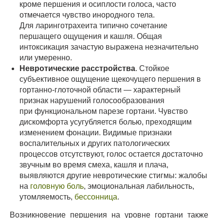
кроме першения и осиплости голоса, часто
отмечается чувство инородного тела.
Для ларинготрахеита типично сочетание
першащего ощущения и кашля. Общая
интоксикация зачастую выражена незначительно
или умеренно.
Невротические расстройства
. Стойкое
субъективное ощущение щекочущего першения в
гортанно-глоточной области — характерный
признак нарушений голосообразования
при функциональном парезе гортани. Чувство
дискомфорта усугубляется болью, преходящим
изменением фонации. Видимые признаки
воспалительных и других патологических
процессов отсутствуют, голос остается достаточно
звучным во время смеха, кашля и плача,
выявляются другие невротические стигмы: жалобы
на
головную боль
, эмоциональная лабильность,
утомляемость,
бессонница
.
Возникновение першения на уровне гортани также