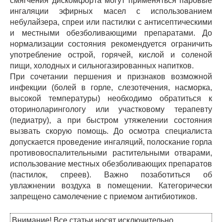
смягчения дискомфорта могут применяться паровые
ингаляции эфирных масел с использованием
небулайзера, спреи или пастилки с антисептическими
и местными обезболивающими препаратами. До
нормализации состояния рекомендуется ограничить
употребление острой, горячей, кислой и соленой
пищи, холодных и сильногазированных напитков.
При сочетании першения и признаков возможной
инфекции (болей в горле, слезотечения, насморка,
высокой температуры) необходимо обратиться к
оториноларингологу или участковому терапевту
(педиатру), а при быстром утяжелении состояния
вызвать скорую помощь. До осмотра специалиста
допускается проведение ингаляций, полоскание горла
противовоспалительными растительными отварами,
использование местных обезболивающих препаратов
(пастилок, спреев). Важно позаботиться об
увлажнении воздуха в помещении. Категорически
запрещено самолечение с приемом антибиотиков.
Внимание! Все статьи носят исключительно