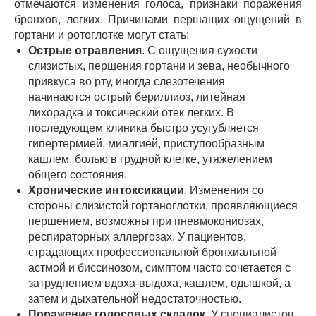
отмечаются изменения голоса, признаки поражения
бронхов, легких. Причинами першащих ощущений в
гортани и ротоглотке могут стать:
Острые отравления
. С ощущения сухости
слизистых, першения гортани и зева, необычного
привкуса во рту, иногда слезотечения
начинаются острый бериллиоз, литейная
лихорадка и токсический отек легких. В
последующем клиника быстро усугубляется
гипертермией, миалгией, приступообразным
кашлем, болью в грудной клетке, утяжелением
общего состояния.
Хронические интоксикации
. Изменения со
стороны слизистой гортаноглотки, проявляющиеся
першением, возможны при пневмокониозах,
респираторных аллергозах. У пациентов,
страдающих профессиональной бронхиальной
астмой и биссинозом, симптом часто сочетается с
затруднением вдоха-выдоха, кашлем, одышкой, а
затем и дыхательной недостаточностью.
Поражение голосовых складок
. У специалистов,