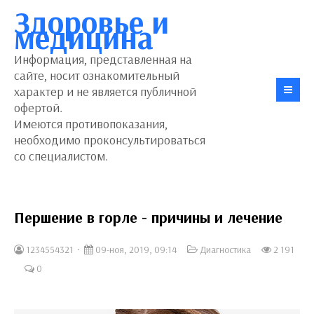
Здоровье и
медицина
Информация, представленная на
сайте, носит ознакомительный
характер и не является публичной
офертой.
Имеются противопоказания,
необходимо проконсультироваться
со специалистом.
Першение в горле - причины и лечение
1234554321
09-ноя, 2019, 09:14
Диагностика
2 191
0