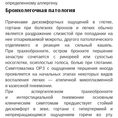
определенному аллергену.
Бронхолегочная патология
Причинами дискомфортных ощущений в глотке,
гортани при болезнях бронхов и легких обычно
является раздражение слизистой при попадании на
нее отхаркиваемой мокроты, другого патологического
отделяемого и реакция на сильный кашель.
При трахеобронхите, остром бронхите першение
зачастую сочетается с ринореей или сухостью
носоглотки, осиплостью голоса, болью при глотании.
Симптоматика ОРЗ с ощущением першения иногда
проявляется на начальных этапах некоторых видов
воспаления легких — атипичной микоплазменной
и казеозной пневмонии.
При аспергиллезном трахеобронхите
и интерстициальной пневмонии основным
клиническим симптомам предшествует стойкий
дискомфорт в зеве, гортани с гипертермией и
непрекращающимся ощущением горечи во рту.