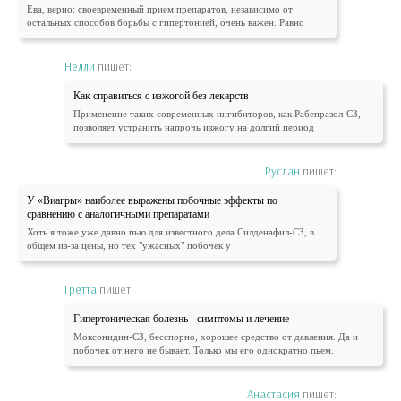
Ева, верно: своевременный прием препаратов, независимо от
остальных способов борьбы с гипертонией, очень важен. Равно
Нелли
пишет:
Как справиться с изжогой без лекарств
Применение таких современных ингибиторов, как Рабепразол-СЗ,
позволяет устранить напрочь изжогу на долгий период
Руслан
пишет:
У «Виагры» наиболее выражены побочные эффекты по
сравнению с аналогичными препаратами
Хоть я тоже уже давно пью для известного дела Силденафил-СЗ, в
общем из-за цены, но тех "ужасных" побочек у
Гретта
пишет:
Гипертоническая болезнь - симптомы и лечение
Моксонидин-СЗ, бесспорно, хорошее средство от давления. Да и
побочек от него не бывает. Только мы его однократно пьем.
Анастасия
пишет: