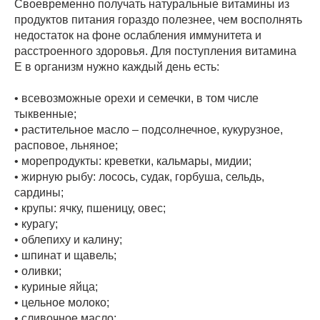
Своевременно получать натуральные витамины из
продуктов питания гораздо полезнее, чем восполнять
недостаток на фоне ослабления иммунитета и
расстроенного здоровья. Для поступления витамина
Е в организм нужно каждый день есть:
• всевозможные орехи и семечки, в том числе
тыквенные;
• растительное масло – подсолнечное, кукурузное,
расповое, льняное;
• морепродукты: креветки, кальмары, мидии;
• жирную рыбу: лосось, судак, горбуша, сельдь,
сардины;
• крупы: ячку, пшеницу, овес;
• курагу;
• облепиху и калину;
• шпинат и щавель;
• оливки;
• куриные яйца;
• цельное молоко;
• сливочное масло;