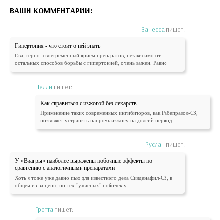
ВАШИ КОММЕНТАРИИ:
Ванесса
пишет:
Гипертония - что стоит о ней знать
Ева, верно: своевременный прием препаратов, независимо от
остальных способов борьбы с гипертонией, очень важен. Равно
Нелли
пишет:
Как справиться с изжогой без лекарств
Применение таких современных ингибиторов, как Рабепразол-СЗ,
позволяет устранить напрочь изжогу на долгий период
Руслан
пишет:
У «Виагры» наиболее выражены побочные эффекты по
сравнению с аналогичными препаратами
Хоть я тоже уже давно пью для известного дела Силденафил-СЗ, в
общем из-за цены, но тех "ужасных" побочек у
Гретта
пишет: