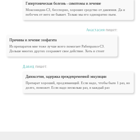
Гипертоническая болезнь - симптомы и лечение
Моксонидин-СЗ, бесспорно, хорошее средство от давления. Да и
побочек от него не бывает. Только мы его однократно пьем.
Анастасия
пишет:
Причины и лечение эзофагита
Из препаратов мне тоже лучше всего помогает Рабепразол-СЗ.
Дольше многих других сохраняет свое действие. Хоть и стоит
Давид
пишет:
Дапоксетин, задержка преждевременной эякуляции
Препарат хороший, продлевающий. Если надо, чтобы было 1 раз, но
долго, поможет. Если надо несколько раз, и каждый раз