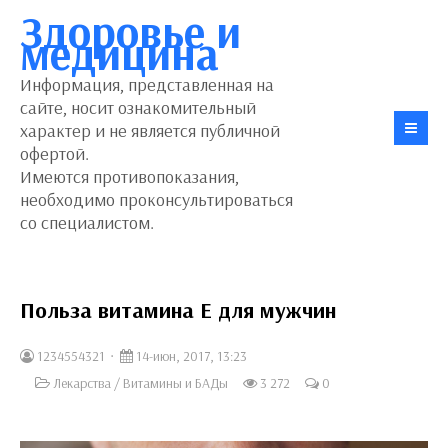
Здоровье и
медицина
Информация, представленная на
сайте, носит ознакомительный
характер и не является публичной
офертой.
Имеются противопоказания,
необходимо проконсультироваться
со специалистом.
Польза витамина Е для мужчин
1234554321
14-июн, 2017, 13:23
Лекарства
/
Витамины и БАДы
3 272
0