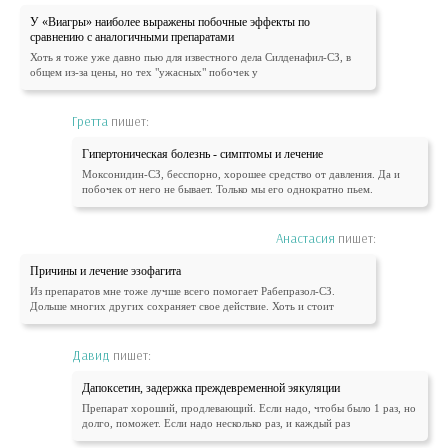
У «Виагры» наиболее выражены побочные эффекты по
сравнению с аналогичными препаратами
Хоть я тоже уже давно пью для известного дела Силденафил-СЗ, в
общем из-за цены, но тех "ужасных" побочек у
Гретта
пишет:
Гипертоническая болезнь - симптомы и лечение
Моксонидин-СЗ, бесспорно, хорошее средство от давления. Да и
побочек от него не бывает. Только мы его однократно пьем.
Анастасия
пишет:
Причины и лечение эзофагита
Из препаратов мне тоже лучше всего помогает Рабепразол-СЗ.
Дольше многих других сохраняет свое действие. Хоть и стоит
Давид
пишет:
Дапоксетин, задержка преждевременной эякуляции
Препарат хороший, продлевающий. Если надо, чтобы было 1 раз, но
долго, поможет. Если надо несколько раз, и каждый раз