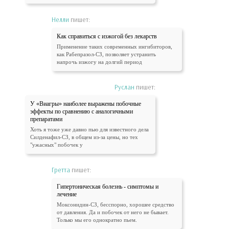
Нелли
пишет:
Как справиться с изжогой без лекарств
Применение таких современных ингибиторов,
как Рабепразол-СЗ, позволяет устранить
напрочь изжогу на долгий период
Руслан
пишет:
У «Виагры» наиболее выражены побочные
эффекты по сравнению с аналогичными
препаратами
Хоть я тоже уже давно пью для известного дела
Силденафил-СЗ, в общем из-за цены, но тех
"ужасных" побочек у
Гретта
пишет:
Гипертоническая болезнь - симптомы и
лечение
Моксонидин-СЗ, бесспорно, хорошее средство
от давления. Да и побочек от него не бывает.
Только мы его однократно пьем.