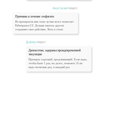
Анастасия
пишет:
Причины и лечение эзофагита
Из препаратов мне тоже лучше всего помогает
Рабепразол-СЗ. Дольше многих других
сохраняет свое действие. Хоть и стоит
Давид
пишет:
Дапоксетин, задержка преждевременной
эякуляции
Препарат хороший, продлевающий. Если надо,
чтобы было 1 раз, но долго, поможет. Если
надо несколько раз, и каждый раз