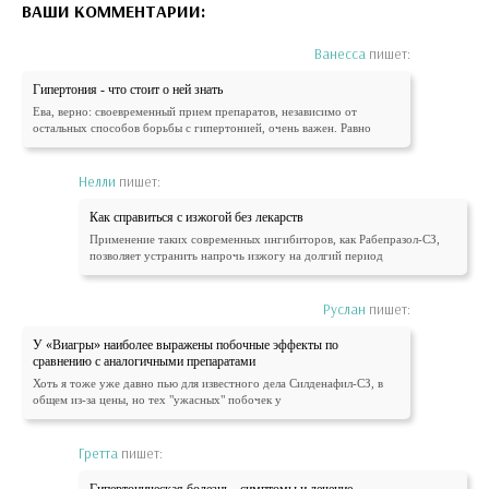
ВАШИ КОММЕНТАРИИ:
Ванесса
пишет:
Гипертония - что стоит о ней знать
Ева, верно: своевременный прием препаратов, независимо от
остальных способов борьбы с гипертонией, очень важен. Равно
Нелли
пишет:
Как справиться с изжогой без лекарств
Применение таких современных ингибиторов, как Рабепразол-СЗ,
позволяет устранить напрочь изжогу на долгий период
Руслан
пишет:
У «Виагры» наиболее выражены побочные эффекты по
сравнению с аналогичными препаратами
Хоть я тоже уже давно пью для известного дела Силденафил-СЗ, в
общем из-за цены, но тех "ужасных" побочек у
Гретта
пишет:
Гипертоническая болезнь - симптомы и лечение