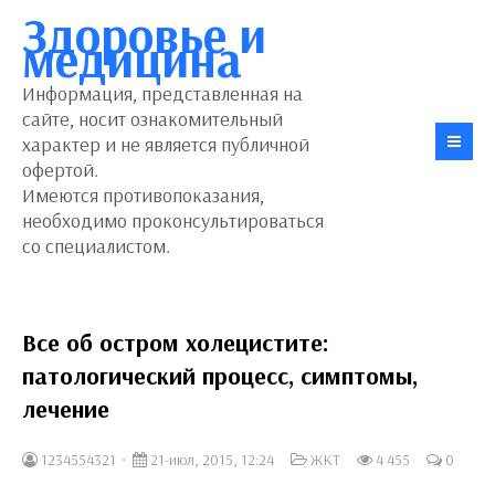
Здоровье и
медицина
Информация, представленная на
сайте, носит ознакомительный
характер и не является публичной
офертой.
Имеются противопоказания,
необходимо проконсультироваться
со специалистом.
Все об остром холецистите:
патологический процесс, симптомы,
лечение
1234554321
21-июл, 2015, 12:24
ЖКТ
4 455
0