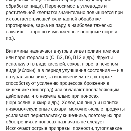
обработки пищи). Переносимость углеводов и
растительной клетчатки значительно повышается при
их соответствующей кулинарной обработке
(протирание, варка на пару, в наиболее тяжелых
случаях — хорошо измельченные овощные пюре и
пр.).
Витамины назначают внутрь в виде поливитаминов
или парентерально (С, В2, В6, В12 и др.). Фрукты
используют в виде киселей, соков, пюре, в печеном
виде (яблоки), а в период улучшения состояния — и в
натуральном виде, за исключением тех, которые
способствуют усилению процессов брожения в
кишечнике (виноград) или обладают послабляющим
действием, что нежелательно при поносах
(чернослив, инжир и др.). Холодная пища и напитки,
низкомолекулярные сахара, молочнокислые продукты
усиливают перистальтику кишечника, поэтому их при
обострениях и поносах назначать не следует.
Исключают острые приправы, пряности, тугоплавкие