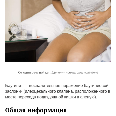
Сегодня речь пойдет:
Баугинит - симптомы и лечение
Баугинит — воспалительное поражение баугиниевой
заслонки (илеоцекального клапана, расположенного в
месте перехода подвздошной кишки в слепую).
Общая информация