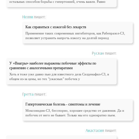
остальных способов борьбы с гипертонией, очень важен. Равно
Нелли
пишет:
Как справиться с изжогой без лекарств
Применение таких современных ингибиторов, как Рабепразол-СЗ,
позволяет устранить напрочь изжогу на долгий период
Руслан
пишет:
У «Виагры» наиболее выражены побочные эффекты по
сравнению с аналогичными препаратами
Хоть я тоже уже давно пью для известного дела Силденафил-СЗ, в
общем из-за цены, но тех "ужасных" побочек у
Гретта
пишет:
Гипертоническая болезнь - симптомы и лечение
Моксонидин-СЗ, бесспорно, хорошее средство от давления. Да и
побочек от него не бывает. Только мы его однократно пьем.
Анастасия
пишет: