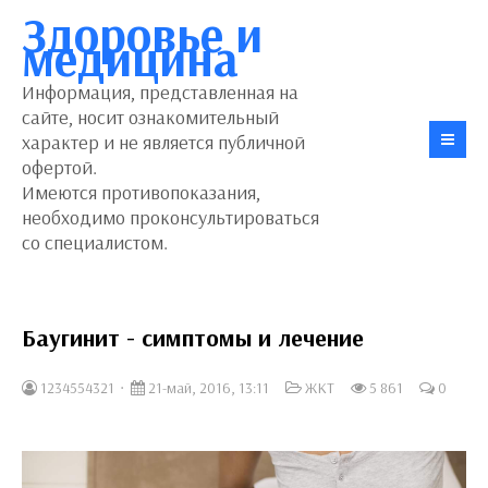
Здоровье и
медицина
Информация, представленная на
сайте, носит ознакомительный
характер и не является публичной
офертой.
Имеются противопоказания,
необходимо проконсультироваться
со специалистом.
Баугинит - симптомы и лечение
1234554321
21-май, 2016, 13:11
ЖКТ
5 861
0