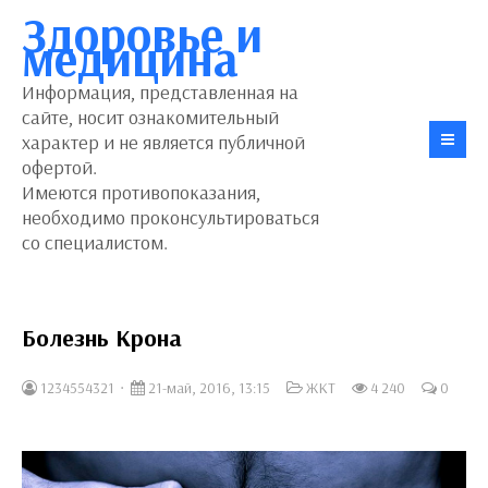
Здоровье и
медицина
Информация, представленная на
сайте, носит ознакомительный
характер и не является публичной
офертой.
Имеются противопоказания,
необходимо проконсультироваться
со специалистом.
Болезнь Крона
1234554321
21-май, 2016, 13:15
ЖКТ
4 240
0