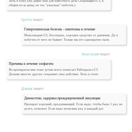
Хоть я тоже уже давно пью для известного дела Силденафил-СЗ, в
общем из-за цены, но тех "ужасных" побочек у
Гретта
пишет:
Гипертоническая болезнь - симптомы и лечение
Моксонидин-СЗ, бесспорно, хорошее средство от давления. Да и
побочек от него не бывает. Только мы его однократно пьем.
Анастасия
пишет:
Причины и лечение эзофагита
Из препаратов мне тоже лучше всего помогает Рабепразол-СЗ.
Дольше многих других сохраняет свое действие. Хоть и стоит
Давид
пишет:
Дапоксетин, задержка преждевременной эякуляции
Препарат хороший, продлевающий. Если надо, чтобы было 1 раз, но
долго, поможет. Если надо несколько раз, и каждый раз