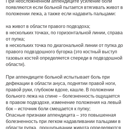
При неосложненном аппендиците усиление боли
появляются если больной пытается втягивать живот в
положении лежа, а также если надавить пальцами:
на живот в области правого подвздоха;
в нескольких точках, по горизонтальной линии, справа
от пупка;
в нескольких точка по диагональной линии от пупка до
правого подвздошного бугорка (это костный выступ
тазовых костей определяется спереди в подвздошной
области).
При аппендиците больной испытывает боль при
дефекации в области ануса, поднятии правой ноги,
правой руки, глубоком вдохе, кашле. В положении
больного лежа на спине – болезненность ощущается
в правом подвздохе, изменение положения на левый
бок – источник боли смещается к пупку;
Опасные признаки аппендицита – это повышенная
болезненность при легком надавливании пальцами в
области пупка, прощупывании живота определяются