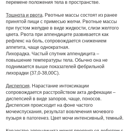
перемене положения тела в пространстве.
Тошнота и рвота
. Рвотные массы состоят из ранее
принятой пищи с примесью желчи. Рвотные массы
при пустом желудке в виде жидкости, слизи желтого
цвета. Рвота при аппендиците развивается как
рефлекс на боль, сопровождается снижением
аппетита, чаще однократная.
Лихорадка. Частый спутник аппендицита –
повышение температуры тела. Обычно она не
поднимается выше показателей фебрильной
лихорадки (37,0-38,00С).
Диспепсия
. Нарастание интоксикации
сопровождается расстройством акта дефекации –
диспепсией в виде запоров, чаще, поносов.
Диспепсия происходит на фоне частого
мочеиспускания, результат вовлечения мочевого
пузыря в патогенез. Цвет мочи интенсивный, темный.
Коварство аппендицита может проявиться дебютом с