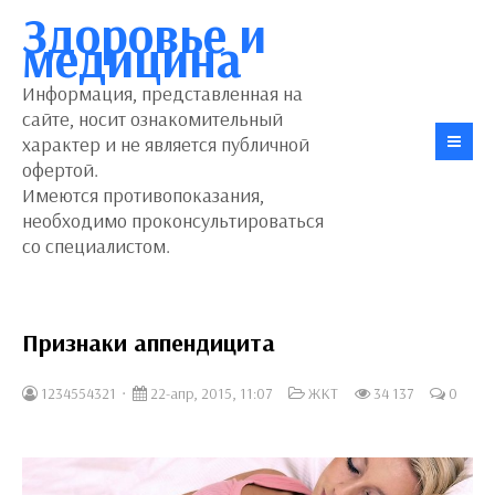
Здоровье и
медицина
Информация, представленная на
сайте, носит ознакомительный
характер и не является публичной
офертой.
Имеются противопоказания,
необходимо проконсультироваться
со специалистом.
Признаки аппендицита
1234554321
22-апр, 2015, 11:07
ЖКТ
34 137
0