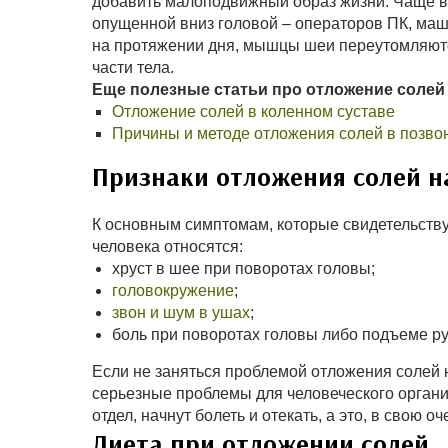
добавить малоподвижный образ жизни. Чаще вс
опущенной вниз головой – операторов ПК, маши
на протяжении дня, мышцы шеи переутомляютс
части тела.
Еще полезные статьи про отложение солей 
Отложение солей в коленном суставе
Причины и методе отложения солей в позво
Признаки отложения солей н
К основным симптомам, которые свидетельству
человека относятся:
хруст в шее при поворотах головы;
головокружение
;
звон и шум в ушах
;
боль при поворотах головы либо подъеме ру
Если не заняться проблемой отложения солей н
серьезные проблемы для человеческого орган
отдел, начнут болеть и отекать, а это, в свою 
Диета при отложении солей