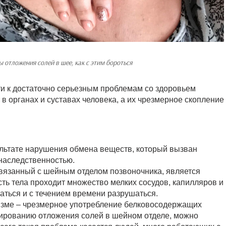
 отложения солей в шее, как с этим бороться
ти к достаточно серьезным проблемам со здоровьем
в органах и суставах человека, а их чрезмерное скопление
зультате нарушения обмена веществ, который вызван
наследственностью.
связанный с шейным отделом позвоночника, является
ть тела проходит множество мелких сосудов, капилляров и
аться и с течением времени разрушаться.
изме – чрезмерное употребление белковосодержащих
ированию отложения солей в шейном отделе, можно