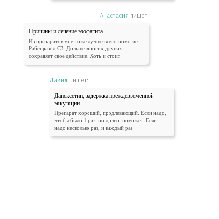
Анастасия
пишет:
Причины и лечение эзофагита
Из препаратов мне тоже лучше всего помогает
Рабепразол-СЗ. Дольше многих других
сохраняет свое действие. Хоть и стоит
Давид
пишет:
Дапоксетин, задержка преждевременной
эякуляции
Препарат хороший, продлевающий. Если надо,
чтобы было 1 раз, но долго, поможет. Если
надо несколько раз, и каждый раз