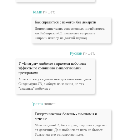
Нелли
пишет:
Как справиться с изжогой без лекарств
Применение таких современных ингибиторов,
как Рабепразол-СЗ, позволяет устранить
напрочь изжогу на долгий период
Руслан
пишет:
У «Виагры» наиболее выражены побочные
эффекты по сравнению с аналогичными
препаратами
Хоть я тоже уже давно пью для известного дела
Силденафил-СЗ, в общем из-за цены, но тех
"ужасных" побочек у
Гретта
пишет:
Гипертоническая болезнь - симптомы и
лечение
Моксонидин-СЗ, бесспорно, хорошее средство
от давления. Да и побочек от него не бывает.
Только мы его однократно пьем.