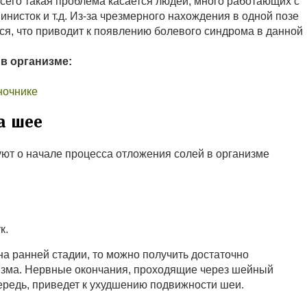
его такая проблема касается людей, много работающих с
нисток и т.д. Из-за чрезмерного нахождения в одной позе
я, что приводит к появлению болевого синдрома в данной
в организме:
ночнике
а шее
ют о начале процесса отложения солей в организме
к.
а ранней стадии, то можно получить достаточно
изма. Нервные окончания, проходящие через шейный
очередь, приведет к ухудшению подвижности шеи.