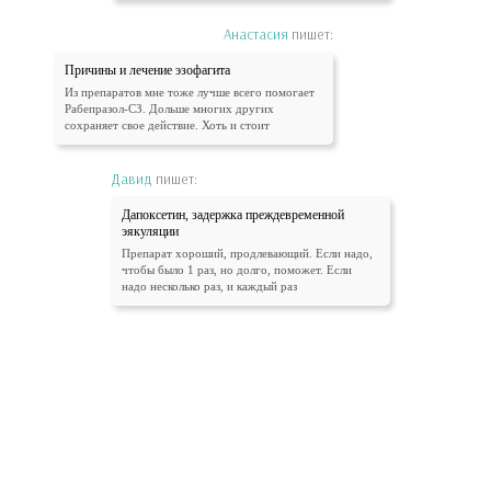
Анастасия
пишет:
Причины и лечение эзофагита
Из препаратов мне тоже лучше всего помогает
Рабепразол-СЗ. Дольше многих других
сохраняет свое действие. Хоть и стоит
Давид
пишет:
Дапоксетин, задержка преждевременной
эякуляции
Препарат хороший, продлевающий. Если надо,
чтобы было 1 раз, но долго, поможет. Если
надо несколько раз, и каждый раз