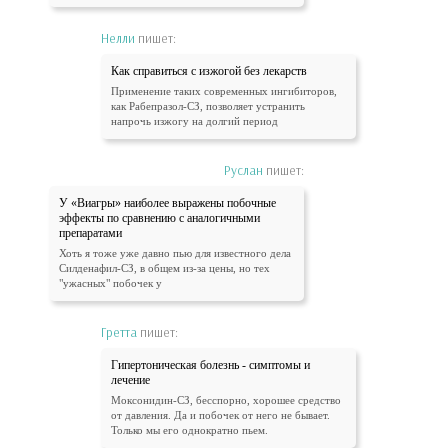
Нелли
пишет:
Как справиться с изжогой без лекарств
Применение таких современных ингибиторов,
как Рабепразол-СЗ, позволяет устранить
напрочь изжогу на долгий период
Руслан
пишет:
У «Виагры» наиболее выражены побочные
эффекты по сравнению с аналогичными
препаратами
Хоть я тоже уже давно пью для известного дела
Силденафил-СЗ, в общем из-за цены, но тех
"ужасных" побочек у
Гретта
пишет:
Гипертоническая болезнь - симптомы и
лечение
Моксонидин-СЗ, бесспорно, хорошее средство
от давления. Да и побочек от него не бывает.
Только мы его однократно пьем.