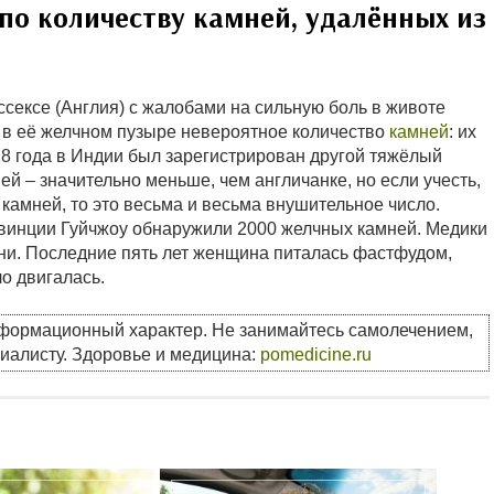
по количеству камней, удалённых из
ссексе (Англия) с жалобами на сильную боль в животе
 в её желчном пузыре невероятное количество
камней
: их
18 года в Индии был зарегистрирован другой тяжёлый
ей – значительно меньше, чем англичанке, но если учесть,
камней, то это весьма и весьма внушительное число.
овинции Гуйчжоу обнаружили 2000 желчных камней. Медики
ни. Последние пять лет женщина питалась фастфудом,
ло двигалась.
нформационный характер. Не занимайтесь самолечением,
циалисту. Здоровье и медицина:
pomedicine.ru