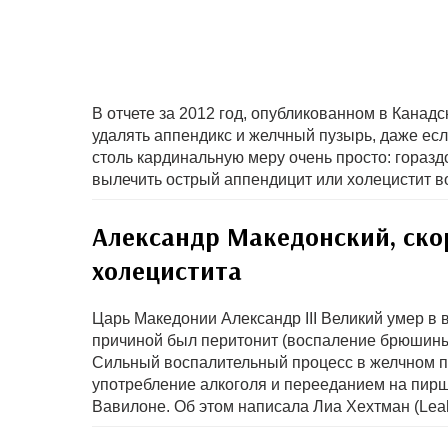
В отчете за 2012 год, опубликованном в Канад
удалять аппендикс и желчный пузырь, даже ес
столь кардинальную меру очень просто: горазд
вылечить острый аппендицит или холецистит в
Александр Македонский, скор
холецистита
Царь Македонии Александр III Великий умер в в
причиной был перитонит (воспаление брюшины)
Сильный воспалительный процесс в желчном п
употребление алкоголя и перееданием на пирш
Вавилоне. Об этом написала Лиа Хехтман (Leah 