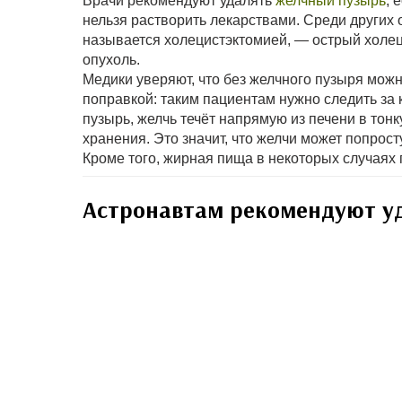
Врачи рекомендуют удалять
желчный пузырь
, 
нельзя растворить лекарствами. Среди других 
называется холецистэктомией, — острый холец
опухоль.
Медики уверяют, что без желчного пузыря мож
поправкой: таким пациентам нужно следить за 
пузырь, желчь течёт напрямую из печени в тонк
хранения. Это значит, что желчи может попрос
Кроме того, жирная пища в некоторых случаях
Астронавтам рекомендуют у