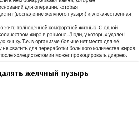
если в нём обнаруживают камни, которые
оснований для операции, которая
истит (воспаление желчного пузыря) и злокачественная
но жить полноценной комфортной жизнью. С одной
количеством жира в рационе. Люди, у которых удалён
ую кишку. Т.е. в организме больше нет места для её
ту не хватить для переработки большого количества жиров.
 после холецистэктомии может провоцировать диарею.
далять желчный пузырь