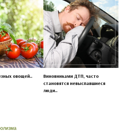
езных овощей..
Виновниками ДТП, часто
становятся невыспавшиеся
люди..
болизма