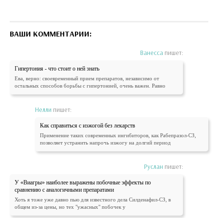
ВАШИ КОММЕНТАРИИ:
Ванесса
пишет:
Гипертония - что стоит о ней знать
Ева, верно: своевременный прием препаратов, независимо от
остальных способов борьбы с гипертонией, очень важен. Равно
Нелли
пишет:
Как справиться с изжогой без лекарств
Применение таких современных ингибиторов, как Рабепразол-СЗ,
позволяет устранить напрочь изжогу на долгий период
Руслан
пишет:
У «Виагры» наиболее выражены побочные эффекты по
сравнению с аналогичными препаратами
Хоть я тоже уже давно пью для известного дела Силденафил-СЗ, в
общем из-за цены, но тех "ужасных" побочек у