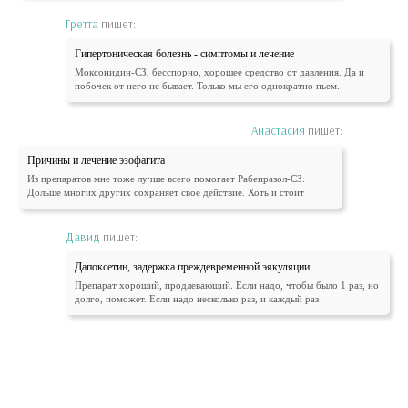
Гретта
пишет:
Гипертоническая болезнь - симптомы и лечение
Моксонидин-СЗ, бесспорно, хорошее средство от давления. Да и
побочек от него не бывает. Только мы его однократно пьем.
Анастасия
пишет:
Причины и лечение эзофагита
Из препаратов мне тоже лучше всего помогает Рабепразол-СЗ.
Дольше многих других сохраняет свое действие. Хоть и стоит
Давид
пишет:
Дапоксетин, задержка преждевременной эякуляции
Препарат хороший, продлевающий. Если надо, чтобы было 1 раз, но
долго, поможет. Если надо несколько раз, и каждый раз