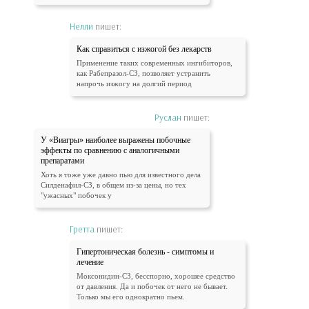
Нелли
пишет:
Как справиться с изжогой без лекарств
Применение таких современных ингибиторов,
как Рабепразол-СЗ, позволяет устранить
напрочь изжогу на долгий период
Руслан
пишет:
У «Виагры» наиболее выражены побочные
эффекты по сравнению с аналогичными
препаратами
Хоть я тоже уже давно пью для известного дела
Силденафил-СЗ, в общем из-за цены, но тех
"ужасных" побочек у
Гретта
пишет:
Гипертоническая болезнь - симптомы и
лечение
Моксонидин-СЗ, бесспорно, хорошее средство
от давления. Да и побочек от него не бывает.
Только мы его однократно пьем.