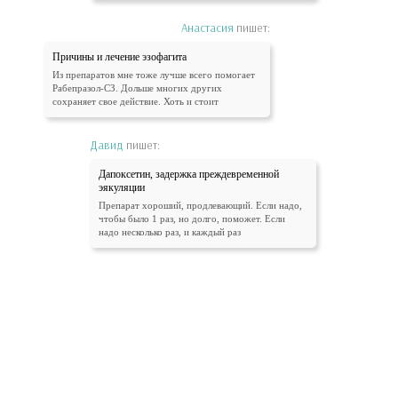
Анастасия
пишет:
Причины и лечение эзофагита
Из препаратов мне тоже лучше всего помогает
Рабепразол-СЗ. Дольше многих других
сохраняет свое действие. Хоть и стоит
Давид
пишет:
Дапоксетин, задержка преждевременной
эякуляции
Препарат хороший, продлевающий. Если надо,
чтобы было 1 раз, но долго, поможет. Если
надо несколько раз, и каждый раз