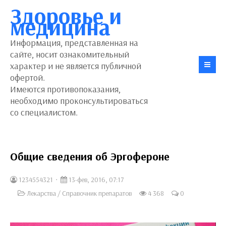
Здоровье и
медицина
Информация, представленная на
сайте, носит ознакомительный
характер и не является публичной
офертой.
Имеются противопоказания,
необходимо проконсультироваться
со специалистом.
Общие сведения об Эргофероне
1234554321
13-фев, 2016, 07:17
Лекарства
/
Справочник препаратов
4 368
0