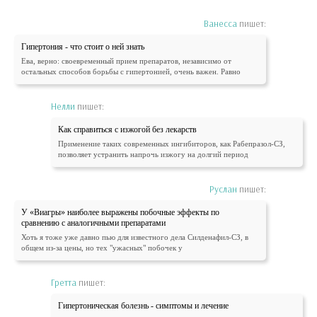
Ванесса
пишет:
Гипертония - что стоит о ней знать
Ева, верно: своевременный прием препаратов, независимо от
остальных способов борьбы с гипертонией, очень важен. Равно
Нелли
пишет:
Как справиться с изжогой без лекарств
Применение таких современных ингибиторов, как Рабепразол-СЗ,
позволяет устранить напрочь изжогу на долгий период
Руслан
пишет:
У «Виагры» наиболее выражены побочные эффекты по
сравнению с аналогичными препаратами
Хоть я тоже уже давно пью для известного дела Силденафил-СЗ, в
общем из-за цены, но тех "ужасных" побочек у
Гретта
пишет:
Гипертоническая болезнь - симптомы и лечение