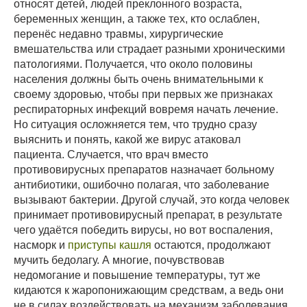
относят детей, людей преклонного возраста,
беременных женщин, а также тех, кто ослаблен,
перенёс недавно травмы, хирургические
вмешательства или страдает разными хроническими
патологиями. Получается, что около половины
населения должны быть очень внимательными к
своему здоровью, чтобы при первых же признаках
респираторных инфекций вовремя начать лечение.
Но ситуация осложняется тем, что трудно сразу
выяснить и понять, какой же вирус атаковал
пациента. Случается, что врач вместо
противовирусных препаратов назначает больному
антибиотики, ошибочно полагая, что заболевание
вызывают бактерии. Другой случай, это когда человек
принимает противовирусный препарат, в результате
чего удаётся победить вирусы, но вот воспаления,
насморк и
приступы кашля
остаются, продолжают
мучить бедолагу. А многие, почувствовав
недомогание и повышение температуры, тут же
кидаются к жаропонижающим средствам, а ведь они
не в силах воздействовать на механизм заболевания.