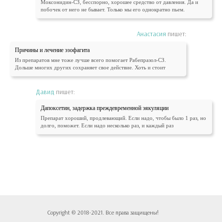
Моксонидин-СЗ, бесспорно, хорошее средство от давления. Да и
побочек от него не бывает. Только мы его однократно пьем.
Анастасия
пишет:
Причины и лечение эзофагита
Из препаратов мне тоже лучше всего помогает Рабепразол-СЗ.
Дольше многих других сохраняет свое действие. Хоть и стоит
Давид
пишет:
Дапоксетин, задержка преждевременной эякуляции
Препарат хороший, продлевающий. Если надо, чтобы было 1 раз, но
долго, поможет. Если надо несколько раз, и каждый раз
Copyright © 2018-2021. Все права защищены!