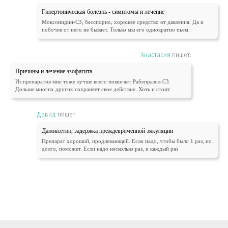
Гипертоническая болезнь - симптомы и лечение
Моксонидин-СЗ, бесспорно, хорошее средство от давления. Да и
побочек от него не бывает. Только мы его однократно пьем.
Анастасия
пишет:
Причины и лечение эзофагита
Из препаратов мне тоже лучше всего помогает Рабепразол-СЗ.
Дольше многих других сохраняет свое действие. Хоть и стоит
Давид
пишет:
Дапоксетин, задержка преждевременной эякуляции
Препарат хороший, продлевающий. Если надо, чтобы было 1 раз, но
долго, поможет. Если надо несколько раз, и каждый раз