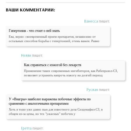
ВАШИ КОММЕНТАРИИ:
Ванесса
пишет:
Гипертония - что стоит о ней знать
Ева, верно: своевременный прием препаратов, независимо от
остальных способов борьбы с гипертонией, очень важен. Равно
Нелли
пишет:
Как справиться с изжогой без лекарств
Применение таких современных ингибиторов, как Рабепразол-СЗ,
позволяет устранить напрочь изжогу на долгий период
Руслан
пишет:
У «Виагры» наиболее выражены побочные эффекты по
сравнению с аналогичными препаратами
Хоть я тоже уже давно пью для известного дела Силденафил-СЗ, в
общем из-за цены, но тех "ужасных" побочек у
Гретта
пишет: