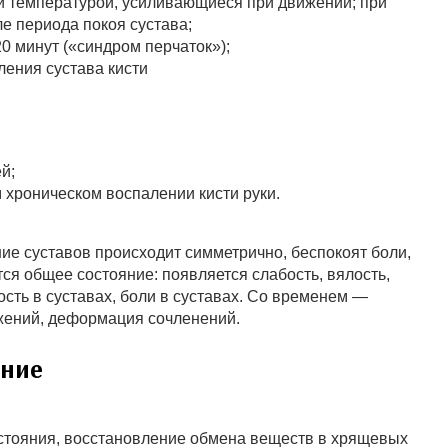
 температурой, усиливающиеся при движении; при
е периода покоя сустава;
20 минут («синдром перчаток»);
ления сустава кисти
й;
 хроническом воспалении кисти руки.
е суставов происходит симметрично, беспокоят боли,
ся общее состояние: появляется слабость, вялость,
ость в суставах, боли в суставах. Со временем —
ижений, деформация сочленений.
ение
остояния, восстановление обмена веществ в хрящевых