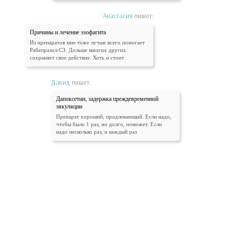
Анастасия
пишет:
Причины и лечение эзофагита
Из препаратов мне тоже лучше всего помогает
Рабепразол-СЗ. Дольше многих других
сохраняет свое действие. Хоть и стоит
Давид
пишет:
Дапоксетин, задержка преждевременной
эякуляции
Препарат хороший, продлевающий. Если надо,
чтобы было 1 раз, но долго, поможет. Если
надо несколько раз, и каждый раз