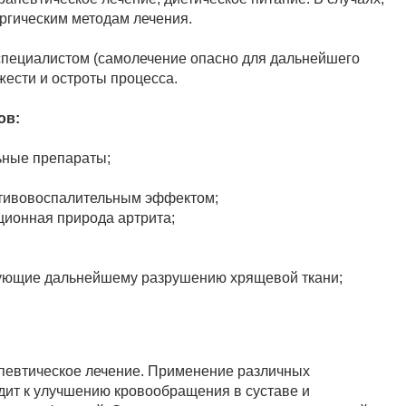
ургическим методам лечения.
 специалистом (самолечение опасно для дальнейшего
жести и остроты процесса.
ов:
ные препараты;
отивовоспалительным эффектом;
ционная природа артрита;
ующие дальнейшему разрушению хрящевой ткани;
апевтическое лечение. Применение различных
дит к улучшению кровообращения в суставе и