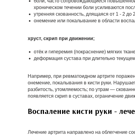
боли, часто сопровождающиеся повышенной
хроническом течении боли усиливаются посл
утренняя скованность, длящаяся от 1 - 2 до 
онемение или покалывание в области воспа
хруст, скрип при движении;
отёк и гиперемия (покраснение) мягких ткане
деформация сустава при длительно текущем
Например, при ревматоидном артрите поражени
онемение, покалывания в кисти руки. Нарушает
разбитость, утомляемость; по утрам — скованн
появляется скрип в суставах, ограничение дв
Воспаление кисти руки - леч
Лечение артрита направлено на облегчение с