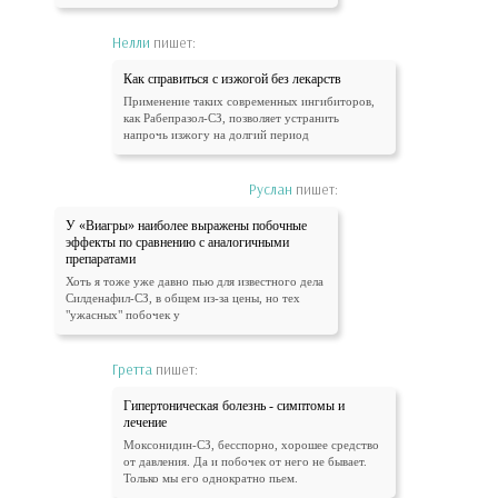
Нелли
пишет:
Как справиться с изжогой без лекарств
Применение таких современных ингибиторов,
как Рабепразол-СЗ, позволяет устранить
напрочь изжогу на долгий период
Руслан
пишет:
У «Виагры» наиболее выражены побочные
эффекты по сравнению с аналогичными
препаратами
Хоть я тоже уже давно пью для известного дела
Силденафил-СЗ, в общем из-за цены, но тех
"ужасных" побочек у
Гретта
пишет:
Гипертоническая болезнь - симптомы и
лечение
Моксонидин-СЗ, бесспорно, хорошее средство
от давления. Да и побочек от него не бывает.
Только мы его однократно пьем.