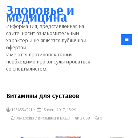
Здоровье и
медицина
Информация, представленная на
сайте, носит ознакомительный
характер и не является публичной
офертой.
Имеются противопоказания,
необходимо проконсультироваться
со специалистом.
Витамины для суставов
1234554321
15-июн, 2017, 15:29
Лекарства
/
Витамины и БАДы
3 658
0