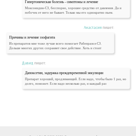
Гипертоническая болезнь - симптомы и лечение
Моксонидин-СЗ, бесспорно, хорошее средство от давления. Да и
побочек от него не бывает. Только мы его однократно пьем.
Анастасия
пишет:
Причины и лечение эзофагита
Из препаратов мне тоже лучше всего помогает Рабепразол-СЗ.
Дольше многих других сохраняет свое действие. Хоть и стоит
Давид
пишет:
Дапоксетин, задержка преждевременной эякуляции
Препарат хороший, продлевающий. Если надо, чтобы было 1 раз, но
долго, поможет. Если надо несколько раз, и каждый раз