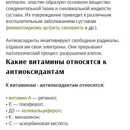
коллаген, эластин образуют основное вещество
соединительной ткани и синовиальной жидкости
сустава. Их повреждение приводит к различным
воспалительным заболеваниям суставам
(
ревматоидному артриту
,
синовииту
и др.).
Антиоксиданты инактивируют свободные радикалы,
отдавая им свои электроны. Они прерывают
патологический процесс разрушения клеток.
Какие витамины относятся к
антиоксидантам
К витаминам - антиоксидантам относятся:
•
витамин А
— ретинол;
• Е — токоферол;
• Д3 —
холекальциферол
;
• К - менахинон;
• С — аскорбиновая кислота.