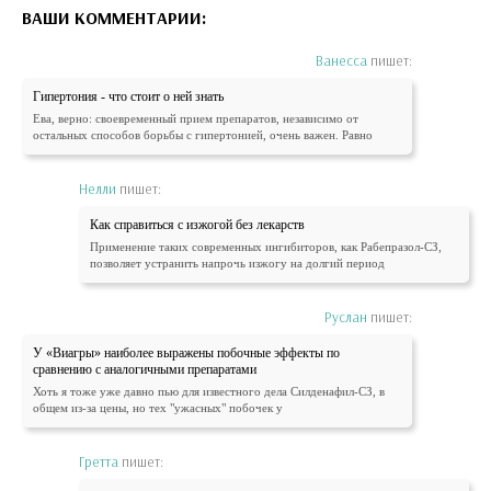
ВАШИ КОММЕНТАРИИ:
Ванесса
пишет:
Гипертония - что стоит о ней знать
Ева, верно: своевременный прием препаратов, независимо от
остальных способов борьбы с гипертонией, очень важен. Равно
Нелли
пишет:
Как справиться с изжогой без лекарств
Применение таких современных ингибиторов, как Рабепразол-СЗ,
позволяет устранить напрочь изжогу на долгий период
Руслан
пишет:
У «Виагры» наиболее выражены побочные эффекты по
сравнению с аналогичными препаратами
Хоть я тоже уже давно пью для известного дела Силденафил-СЗ, в
общем из-за цены, но тех "ужасных" побочек у
Гретта
пишет: