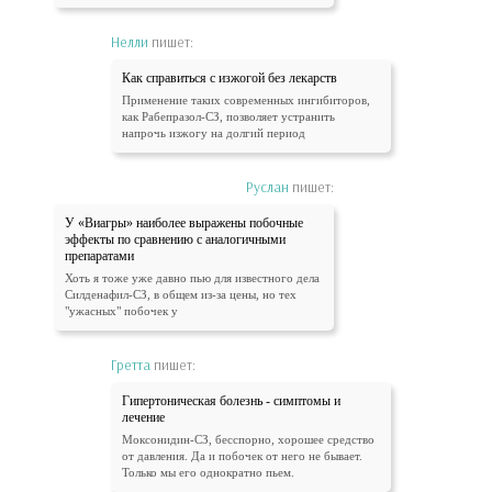
Нелли
пишет:
Как справиться с изжогой без лекарств
Применение таких современных ингибиторов,
как Рабепразол-СЗ, позволяет устранить
напрочь изжогу на долгий период
Руслан
пишет:
У «Виагры» наиболее выражены побочные
эффекты по сравнению с аналогичными
препаратами
Хоть я тоже уже давно пью для известного дела
Силденафил-СЗ, в общем из-за цены, но тех
"ужасных" побочек у
Гретта
пишет:
Гипертоническая болезнь - симптомы и
лечение
Моксонидин-СЗ, бесспорно, хорошее средство
от давления. Да и побочек от него не бывает.
Только мы его однократно пьем.