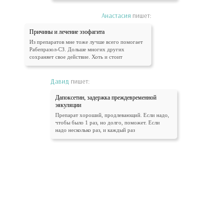
Анастасия
пишет:
Причины и лечение эзофагита
Из препаратов мне тоже лучше всего помогает
Рабепразол-СЗ. Дольше многих других
сохраняет свое действие. Хоть и стоит
Давид
пишет:
Дапоксетин, задержка преждевременной
эякуляции
Препарат хороший, продлевающий. Если надо,
чтобы было 1 раз, но долго, поможет. Если
надо несколько раз, и каждый раз