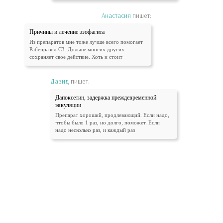
Анастасия
пишет:
Причины и лечение эзофагита
Из препаратов мне тоже лучше всего помогает
Рабепразол-СЗ. Дольше многих других
сохраняет свое действие. Хоть и стоит
Давид
пишет:
Дапоксетин, задержка преждевременной
эякуляции
Препарат хороший, продлевающий. Если надо,
чтобы было 1 раз, но долго, поможет. Если
надо несколько раз, и каждый раз