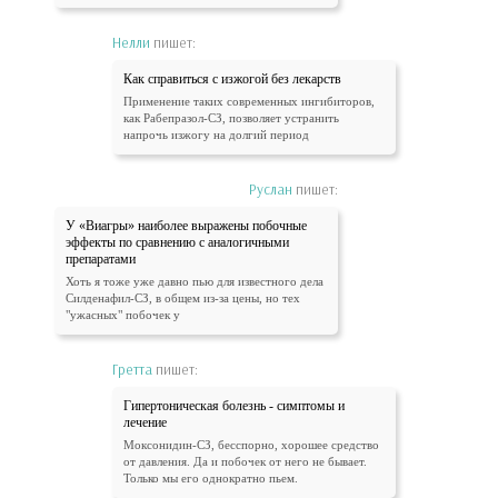
Нелли
пишет:
Как справиться с изжогой без лекарств
Применение таких современных ингибиторов,
как Рабепразол-СЗ, позволяет устранить
напрочь изжогу на долгий период
Руслан
пишет:
У «Виагры» наиболее выражены побочные
эффекты по сравнению с аналогичными
препаратами
Хоть я тоже уже давно пью для известного дела
Силденафил-СЗ, в общем из-за цены, но тех
"ужасных" побочек у
Гретта
пишет:
Гипертоническая болезнь - симптомы и
лечение
Моксонидин-СЗ, бесспорно, хорошее средство
от давления. Да и побочек от него не бывает.
Только мы его однократно пьем.