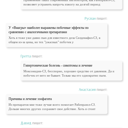
Применение таких современных ингибиторов, как Рабепразол-СЗ,
позволяет устранить напрочь изжогу на долгий период
Руслан
пишет:
У «Виагры» наиболее выражены побочные эффекты по
сравнению с аналогичными препаратами
Хоть я тоже уже давно пью для известного дела Силденафил-СЗ, в
общем из-за цены, но тех "ужасных" побочек у
Гретта
пишет:
Гипертоническая болезнь - симптомы и лечение
Моксонидин-СЗ, бесспорно, хорошее средство от давления. Да и
побочек от него не бывает. Только мы его однократно пьем.
Анастасия
пишет:
Причины и лечение эзофагита
Из препаратов мне тоже лучше всего помогает Рабепразол-СЗ.
Дольше многих других сохраняет свое действие. Хоть и стоит
Давид
пишет: