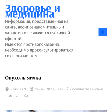
Здоровье и
медицина
Информация, представленная на
сайте, носит ознакомительный
характер и не является публичной
офертой.
Имеются противопоказания,
необходимо проконсультироваться
со специалистом.
Опухоль яичка
1234554321
20-июн, 2020, 07:44
Мочеполовая система
1 379
0