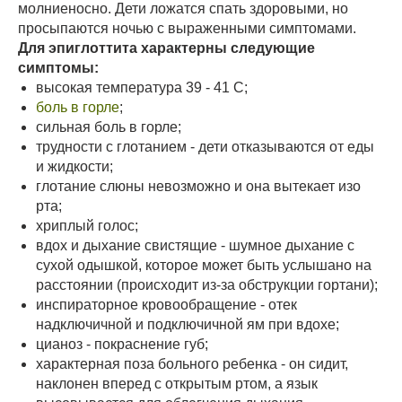
молниеносно. Дети ложатся спать здоровыми, но
просыпаются ночью с выраженными симптомами.
Для эпиглоттита характерны следующие
симптомы:
высокая температура 39 - 41 С;
боль в горле
;
сильная боль в горле;
трудности с глотанием - дети отказываются от еды
и жидкости;
глотание слюны невозможно и она вытекает изо
рта;
хриплый голос;
вдох и дыхание свистящие - шумное дыхание с
сухой одышкой, которое может быть услышано на
расстоянии (происходит из-за обструкции гортани);
инспираторное кровообращение - отек
надключичной и подключичной ям при вдохе;
цианоз - покраснение губ;
характерная поза больного ребенка - он сидит,
наклонен вперед с открытым ртом, а язык