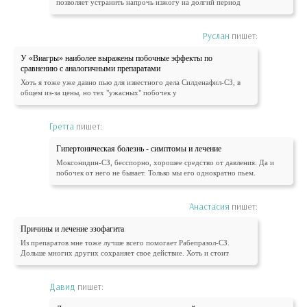
позволяет устранить напрочь изжогу на долгий период
Руслан
пишет:
У «Виагры» наиболее выражены побочные эффекты по
сравнению с аналогичными препаратами
Хоть я тоже уже давно пью для известного дела Силденафил-СЗ, в
общем из-за цены, но тех "ужасных" побочек у
Гретта
пишет:
Гипертоническая болезнь - симптомы и лечение
Моксонидин-СЗ, бесспорно, хорошее средство от давления. Да и
побочек от него не бывает. Только мы его однократно пьем.
Анастасия
пишет:
Причины и лечение эзофагита
Из препаратов мне тоже лучше всего помогает Рабепразол-СЗ.
Дольше многих других сохраняет свое действие. Хоть и стоит
Давид
пишет: