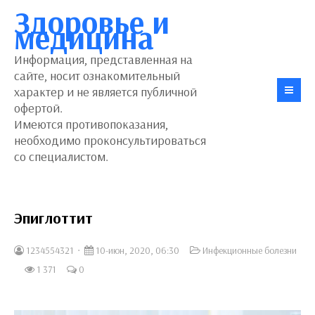
Здоровье и
медицина
Информация, представленная на
сайте, носит ознакомительный
характер и не является публичной
офертой.
Имеются противопоказания,
необходимо проконсультироваться
со специалистом.
Эпиглоттит
1234554321
10-июн, 2020, 06:30
Инфекционные болезни
1 371
0