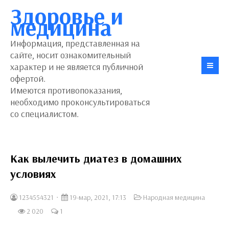
Здоровье и
медицина
Информация, представленная на
сайте, носит ознакомительный
характер и не является публичной
офертой.
Имеются противопоказания,
необходимо проконсультироваться
со специалистом.
Как вылечить диатез в домашних
условиях
1234554321
19-мар, 2021, 17:13
Народная медицина
2 020
1