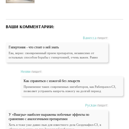
ВАШИ КОММЕНТАРИИ:
Ванесса
пишет:
Гипертония - что стоит о ней знать
Ева, верно: своевременный прием препаратов, независимо от
остальных способов борьбы с гипертонией, очень важен. Равно
Нелли
пишет:
Как справиться с изжогой без лекарств
Применение таких современных ингибиторов, как Рабепразол-СЗ,
позволяет устранить напрочь изжогу на долгий период
Руслан
пишет:
У «Виагры» наиболее выражены побочные эффекты по
сравнению с аналогичными препаратами
Хоть я тоже уже давно пью для известного дела Силденафил-СЗ, в