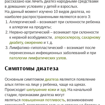
рассказано как лечить диатез народными средствами
в домашних условиях у детей и взрослых.
На данный момент изучено 10 видов диатеза, но
наиболее распространенными являются всего 3:
Аллергический – возникает при склонности ребенка
к аллергии на продукты;
Нервно-артритический – возникает при склонности
к нервной возбудимости,
атеросклерозу
,
сахарному
диабету
,
ожирению
и т. д.
Лимфатико–гипопластический – возникает после
перенесенных инфекционных заболеваний и при
патологии лимфатических узлов
.
Симптомы диатеза
Основным симптомом
диатеза
является появление
алых пятен на лице у ребенка, чаще на щеках.
Происходит
шелушение кожи
и
зуд
. На начальной
стадии, признаками диатеза могут
являться
повышенная потливость
, возникновение