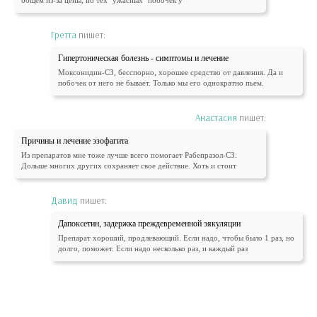
общем из-за цены, но тех "ужасных" побочек у
Гретта
пишет:
Гипертоническая болезнь - симптомы и лечение
Моксонидин-СЗ, бесспорно, хорошее средство от давления. Да и
побочек от него не бывает. Только мы его однократно пьем.
Анастасия
пишет:
Причины и лечение эзофагита
Из препаратов мне тоже лучше всего помогает Рабепразол-СЗ.
Дольше многих других сохраняет свое действие. Хоть и стоит
Давид
пишет:
Дапоксетин, задержка преждевременной эякуляции
Препарат хороший, продлевающий. Если надо, чтобы было 1 раз, но
долго, поможет. Если надо несколько раз, и каждый раз