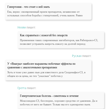
Гипертония - что стоит о ней знать
Ева, верно: своевременный прием препаратов, независимо от
остальных способов борьбы с гипертонией, очень важен. Равно
Нелли
пишет:
Как справиться с изжогой без лекарств
Применение таких современных ингибиторов, как Рабепразол-СЗ,
позволяет устранить напрочь изжогу на долгий период
Руслан
пишет:
У «Виагры» наиболее выражены побочные эффекты по
сравнению с аналогичными препаратами
Хоть я тоже уже давно пью для известного дела Силденафил-СЗ, в
общем из-за цены, но тех "ужасных" побочек у
Гретта
пишет:
Гипертоническая болезнь - симптомы и лечение
Моксонидин-СЗ, бесспорно, хорошее средство от давления. Да и
побочек от него не бывает. Только мы его однократно пьем.