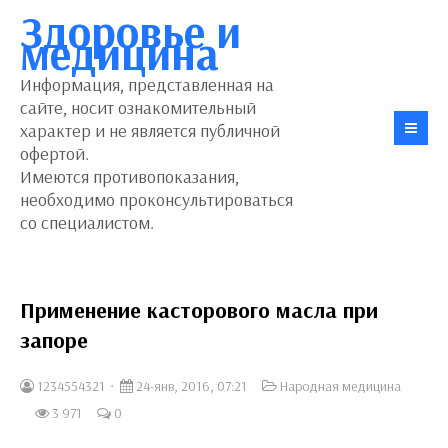
Здоровье и
медицина
Информация, представленная на
сайте, носит ознакомительный
характер и не является публичной
офертой.
Имеются противопоказания,
необходимо проконсультироваться
со специалистом.
Применение касторового масла при
запоре
1234554321
24-янв, 2016, 07:21
Народная медицина
3 971
0