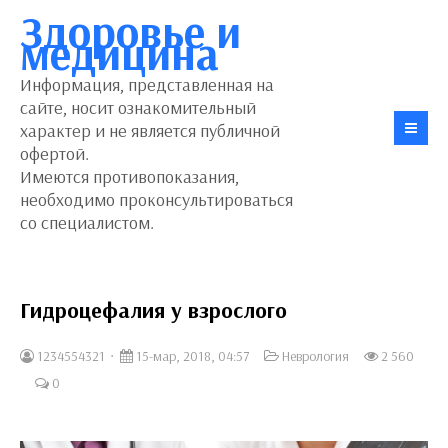
Здоровье и
медицина
Информация, представленная на
сайте, носит ознакомительный
характер и не является публичной
офертой.
Имеются противопоказания,
необходимо проконсультироваться
со специалистом.
Гидроцефалия у взрослого
1234554321
15-мар, 2018, 04:57
Неврология
2 560
0