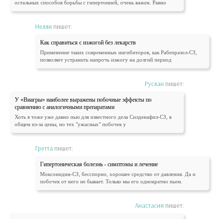
остальных способов борьбы с гипертонией, очень важен. Равно
Нелли
пишет:
Как справиться с изжогой без лекарств
Применение таких современных ингибиторов, как Рабепразол-СЗ,
позволяет устранить напрочь изжогу на долгий период
Руслан
пишет:
У «Виагры» наиболее выражены побочные эффекты по
сравнению с аналогичными препаратами
Хоть я тоже уже давно пью для известного дела Силденафил-СЗ, в
общем из-за цены, но тех "ужасных" побочек у
Гретта
пишет:
Гипертоническая болезнь - симптомы и лечение
Моксонидин-СЗ, бесспорно, хорошее средство от давления. Да и
побочек от него не бывает. Только мы его однократно пьем.
Анастасия
пишет: