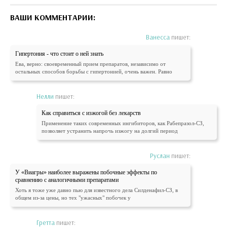
ВАШИ КОММЕНТАРИИ:
Ванесса
пишет:
Гипертония - что стоит о ней знать
Ева, верно: своевременный прием препаратов, независимо от
остальных способов борьбы с гипертонией, очень важен. Равно
Нелли
пишет:
Как справиться с изжогой без лекарств
Применение таких современных ингибиторов, как Рабепразол-СЗ,
позволяет устранить напрочь изжогу на долгий период
Руслан
пишет:
У «Виагры» наиболее выражены побочные эффекты по
сравнению с аналогичными препаратами
Хоть я тоже уже давно пью для известного дела Силденафил-СЗ, в
общем из-за цены, но тех "ужасных" побочек у
Гретта
пишет: