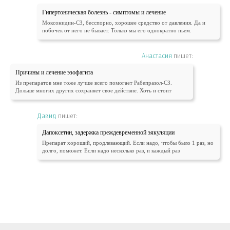
Гипертоническая болезнь - симптомы и лечение
Моксонидин-СЗ, бесспорно, хорошее средство от давления. Да и
побочек от него не бывает. Только мы его однократно пьем.
Анастасия
пишет:
Причины и лечение эзофагита
Из препаратов мне тоже лучше всего помогает Рабепразол-СЗ.
Дольше многих других сохраняет свое действие. Хоть и стоит
Давид
пишет:
Дапоксетин, задержка преждевременной эякуляции
Препарат хороший, продлевающий. Если надо, чтобы было 1 раз, но
долго, поможет. Если надо несколько раз, и каждый раз